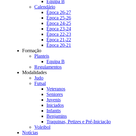
Equipa B
Calendário
Época 26-27
Época 25-26
Época 24-25
Época 23-24
Época 22-23
Época 21-22
Época 20-21
Formação
Planteis
Equipa B
Regulamentos
Modalidades
Judo
Futsal
Veteranos
Seniores
Juvenis
Iniciados
Infantis
Benjamins
Traquinas, Petizes e Pré-Iniciação
Voleibol
Notícias