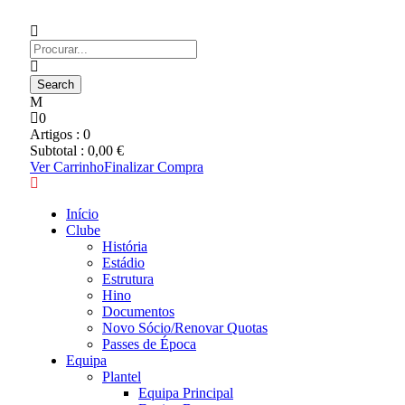
0
Artigos :
0
Subtotal :
0,00
€
Ver Carrinho
Finalizar Compra
Início
Clube
História
Estádio
Estrutura
Hino
Documentos
Novo Sócio/Renovar Quotas
Passes de Época
Equipa
Plantel
Equipa Principal