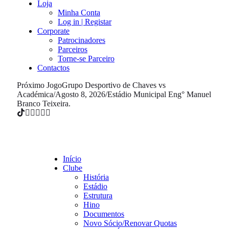
Loja
Minha Conta
Log in | Registar
Corporate
Patrocinadores
Parceiros
Torne-se Parceiro
Contactos
Próximo Jogo
Grupo Desportivo de Chaves vs
Académica
/
Agosto 8, 2026
/
Estádio Municipal Eng° Manuel
Branco Teixeira.
Início
Clube
História
Estádio
Estrutura
Hino
Documentos
Novo Sócio/Renovar Quotas