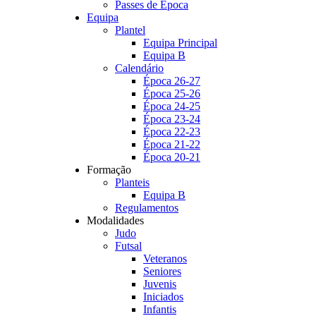
Passes de Época
Equipa
Plantel
Equipa Principal
Equipa B
Calendário
Época 26-27
Época 25-26
Época 24-25
Época 23-24
Época 22-23
Época 21-22
Época 20-21
Formação
Planteis
Equipa B
Regulamentos
Modalidades
Judo
Futsal
Veteranos
Seniores
Juvenis
Iniciados
Infantis