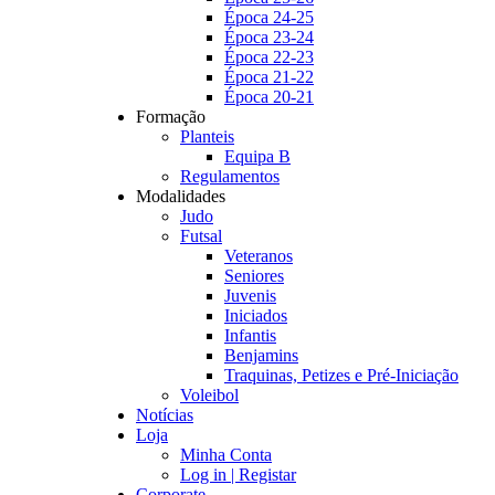
Época 24-25
Época 23-24
Época 22-23
Época 21-22
Época 20-21
Formação
Planteis
Equipa B
Regulamentos
Modalidades
Judo
Futsal
Veteranos
Seniores
Juvenis
Iniciados
Infantis
Benjamins
Traquinas, Petizes e Pré-Iniciação
Voleibol
Notícias
Loja
Minha Conta
Log in | Registar
Corporate