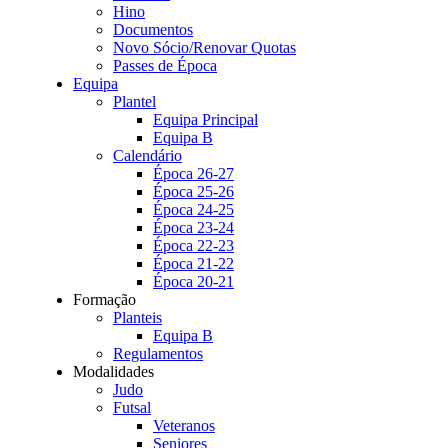
Hino
Documentos
Novo Sócio/Renovar Quotas
Passes de Época
Equipa
Plantel
Equipa Principal
Equipa B
Calendário
Época 26-27
Época 25-26
Época 24-25
Época 23-24
Época 22-23
Época 21-22
Época 20-21
Formação
Planteis
Equipa B
Regulamentos
Modalidades
Judo
Futsal
Veteranos
Seniores