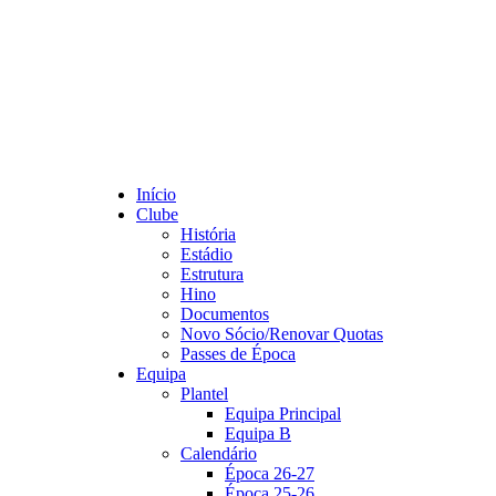
Início
Clube
História
Estádio
Estrutura
Hino
Documentos
Novo Sócio/Renovar Quotas
Passes de Época
Equipa
Plantel
Equipa Principal
Equipa B
Calendário
Época 26-27
Época 25-26