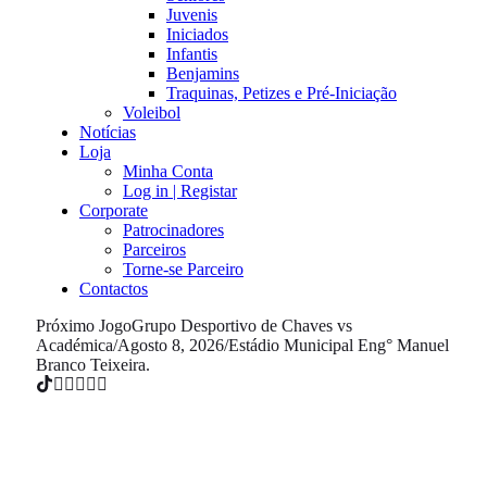
Juvenis
Iniciados
Infantis
Benjamins
Traquinas, Petizes e Pré-Iniciação
Voleibol
Notícias
Loja
Minha Conta
Log in | Registar
Corporate
Patrocinadores
Parceiros
Torne-se Parceiro
Contactos
Próximo Jogo
Grupo Desportivo de Chaves vs
Académica
/
Agosto 8, 2026
/
Estádio Municipal Eng° Manuel
Branco Teixeira.