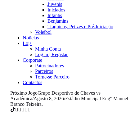
Juvenis
Iniciados
Infantis
Benjamins
Traquinas, Petizes e Pré-Iniciação
Voleibol
Notícias
Loja
Minha Conta
Log in | Registar
Corporate
Patrocinadores
Parceiros
Torne-se Parceiro
Contactos
Próximo Jogo
Grupo Desportivo de Chaves vs
Académica
/
Agosto 8, 2026
/
Estádio Municipal Eng° Manuel
Branco Teixeira.