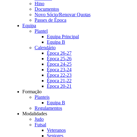
Hino
Documentos
Novo Sócio/Renovar Quotas
Passes de Época
Equipa
Plantel
Equipa Principal
Equipa B
Calendário
Época 26-27
Época 25-26
Época 24-25
Época 23-24
Época 22-23
Época 21-22
Época 20-21
Formação
Planteis
Equipa B
Regulamentos
Modalidades
Judo
Futsal
Veteranos
Seniores