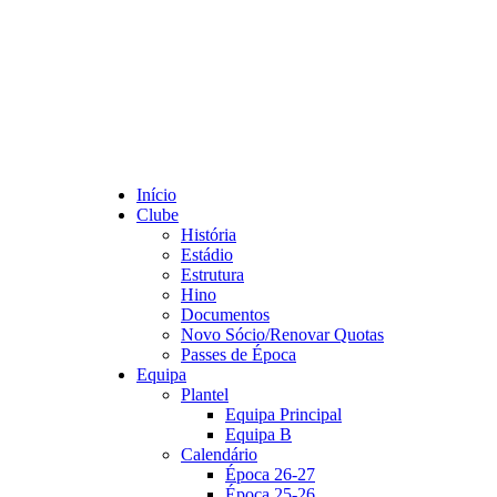
Início
Clube
História
Estádio
Estrutura
Hino
Documentos
Novo Sócio/Renovar Quotas
Passes de Época
Equipa
Plantel
Equipa Principal
Equipa B
Calendário
Época 26-27
Época 25-26