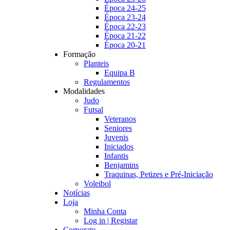
Época 24-25
Época 23-24
Época 22-23
Época 21-22
Época 20-21
Formação
Planteis
Equipa B
Regulamentos
Modalidades
Judo
Futsal
Veteranos
Seniores
Juvenis
Iniciados
Infantis
Benjamins
Traquinas, Petizes e Pré-Iniciação
Voleibol
Notícias
Loja
Minha Conta
Log in | Registar
Corporate