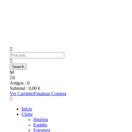
0
Artigos :
0
Subtotal :
0,00
€
Ver Carrinho
Finalizar Compra
Início
Clube
História
Estádio
Estrutura