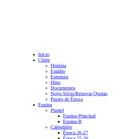
Início
Clube
História
Estádio
Estrutura
Hino
Documentos
Novo Sócio/Renovar Quotas
Passes de Época
Equipa
Plantel
Equipa Principal
Equipa B
Calendário
Época 26-27
Época 25-26