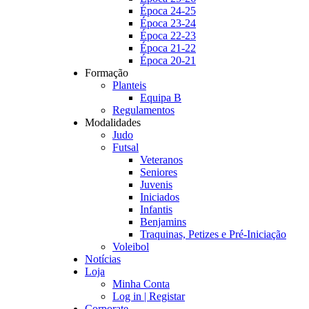
Época 24-25
Época 23-24
Época 22-23
Época 21-22
Época 20-21
Formação
Planteis
Equipa B
Regulamentos
Modalidades
Judo
Futsal
Veteranos
Seniores
Juvenis
Iniciados
Infantis
Benjamins
Traquinas, Petizes e Pré-Iniciação
Voleibol
Notícias
Loja
Minha Conta
Log in | Registar
Corporate