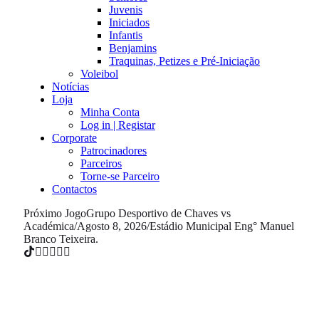
Juvenis
Iniciados
Infantis
Benjamins
Traquinas, Petizes e Pré-Iniciação
Voleibol
Notícias
Loja
Minha Conta
Log in | Registar
Corporate
Patrocinadores
Parceiros
Torne-se Parceiro
Contactos
Próximo Jogo
Grupo Desportivo de Chaves vs
Académica
/
Agosto 8, 2026
/
Estádio Municipal Eng° Manuel
Branco Teixeira.