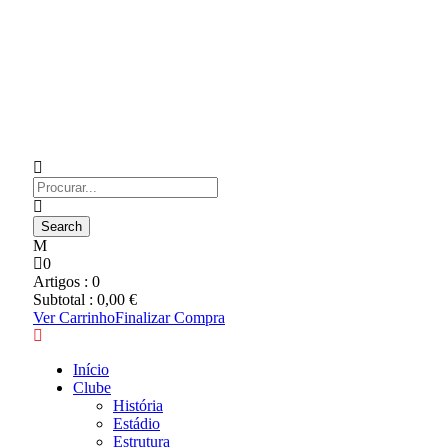
0
Artigos :
0
Subtotal :
0,00
€
Ver Carrinho
Finalizar Compra
Início
Clube
História
Estádio
Estrutura