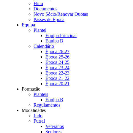
Hino
Documentos
Novo Sócio/Renovar Quotas
Passes de Época
Equipa
Plantel
Equipa Principal
Equipa B
Calendário
Época 26-27
Época 25-26
Época 24-25
Época 23-24
Época 22-23
Época 21-22
Época 20-21
Formação
Planteis
Equipa B
Regulamentos
Modalidades
Judo
Futsal
Veteranos
Seniores