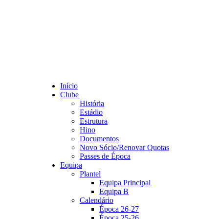
Início
Clube
História
Estádio
Estrutura
Hino
Documentos
Novo Sócio/Renovar Quotas
Passes de Época
Equipa
Plantel
Equipa Principal
Equipa B
Calendário
Época 26-27
Época 25-26