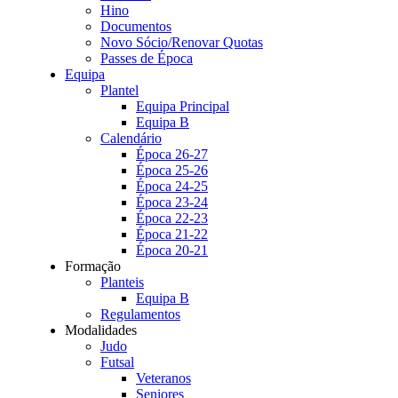
Hino
Documentos
Novo Sócio/Renovar Quotas
Passes de Época
Equipa
Plantel
Equipa Principal
Equipa B
Calendário
Época 26-27
Época 25-26
Época 24-25
Época 23-24
Época 22-23
Época 21-22
Época 20-21
Formação
Planteis
Equipa B
Regulamentos
Modalidades
Judo
Futsal
Veteranos
Seniores