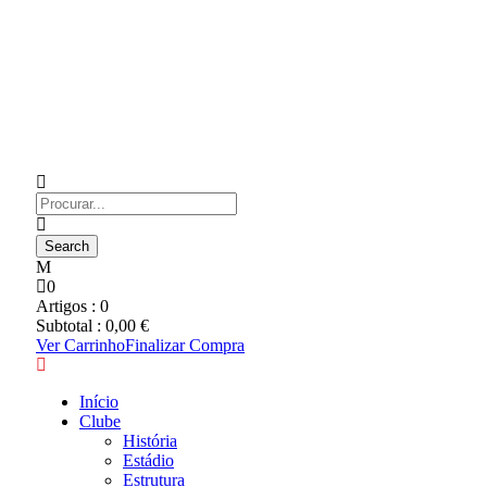
0
Artigos :
0
Subtotal :
0,00
€
Ver Carrinho
Finalizar Compra
Início
Clube
História
Estádio
Estrutura