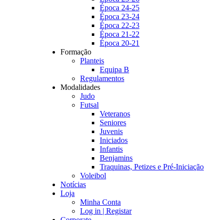
Época 24-25
Época 23-24
Época 22-23
Época 21-22
Época 20-21
Formação
Planteis
Equipa B
Regulamentos
Modalidades
Judo
Futsal
Veteranos
Seniores
Juvenis
Iniciados
Infantis
Benjamins
Traquinas, Petizes e Pré-Iniciação
Voleibol
Notícias
Loja
Minha Conta
Log in | Registar
Corporate