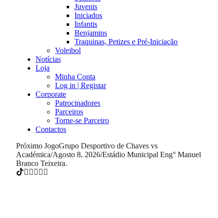
Juvenis
Iniciados
Infantis
Benjamins
Traquinas, Petizes e Pré-Iniciação
Voleibol
Notícias
Loja
Minha Conta
Log in | Registar
Corporate
Patrocinadores
Parceiros
Torne-se Parceiro
Contactos
Próximo Jogo
Grupo Desportivo de Chaves vs
Académica
/
Agosto 8, 2026
/
Estádio Municipal Eng° Manuel
Branco Teixeira.