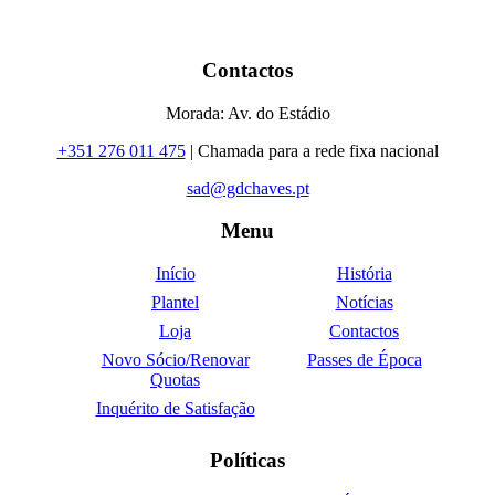
Contactos
Morada: Av. do Estádio
+351 276 011 475
| Chamada para a rede fixa nacional
sad@gdchaves.pt
Menu
Início
História
Plantel
Notícias
Loja
Contactos
Novo Sócio/Renovar
Passes de Época
Quotas
Inquérito de Satisfação
Políticas