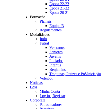
Época 22-23
Época 21-22
Época 20-21
Formação
Planteis
Equipa B
Regulamentos
Modalidades
Judo
Futsal
Veteranos
Seniores
Juvenis
Iniciados
Infantis
Benjamins
Traquinas, Petizes e Pré-Iniciação
Voleibol
Notícias
Loja
Minha Conta
Log in | Registar
Corporate
Patrocinadores
Parceiros