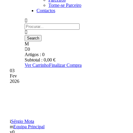
Torne-se Parceiro
Contactos
0
Artigos :
0
Subtotal :
0,00
€
Ver Carrinho
Finalizar Compra
03
Fev
2026
PARABÉNS, LIGA
PORTUGAL!
Sérgio Mota
Equipa Principal
0