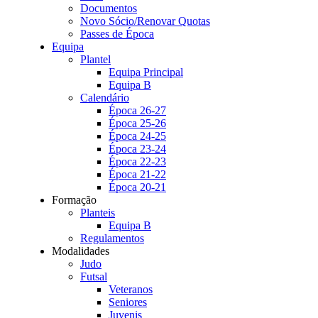
Documentos
Novo Sócio/Renovar Quotas
Passes de Época
Equipa
Plantel
Equipa Principal
Equipa B
Calendário
Época 26-27
Época 25-26
Época 24-25
Época 23-24
Época 22-23
Época 21-22
Época 20-21
Formação
Planteis
Equipa B
Regulamentos
Modalidades
Judo
Futsal
Veteranos
Seniores
Juvenis