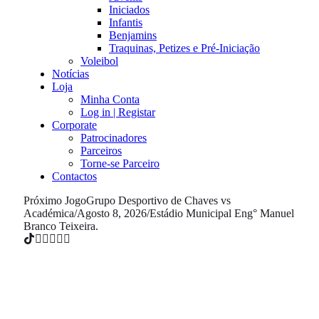
Iniciados
Infantis
Benjamins
Traquinas, Petizes e Pré-Iniciação
Voleibol
Notícias
Loja
Minha Conta
Log in | Registar
Corporate
Patrocinadores
Parceiros
Torne-se Parceiro
Contactos
Próximo Jogo
Grupo Desportivo de Chaves vs
Académica
/
Agosto 8, 2026
/
Estádio Municipal Eng° Manuel
Branco Teixeira.