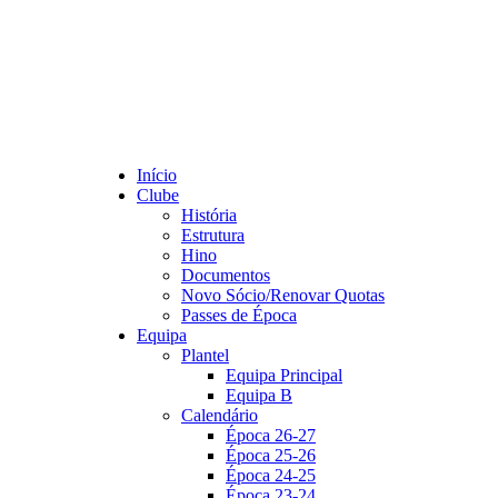
Início
Clube
História
Estrutura
Hino
Documentos
Novo Sócio/Renovar Quotas
Passes de Época
Equipa
Plantel
Equipa Principal
Equipa B
Calendário
Época 26-27
Época 25-26
Época 24-25
Época 23-24