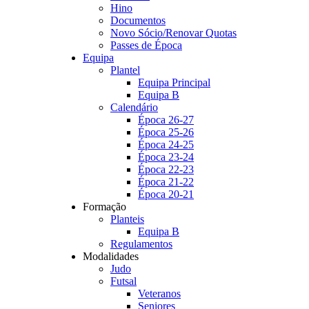
Hino
Documentos
Novo Sócio/Renovar Quotas
Passes de Época
Equipa
Plantel
Equipa Principal
Equipa B
Calendário
Época 26-27
Época 25-26
Época 24-25
Época 23-24
Época 22-23
Época 21-22
Época 20-21
Formação
Planteis
Equipa B
Regulamentos
Modalidades
Judo
Futsal
Veteranos
Seniores