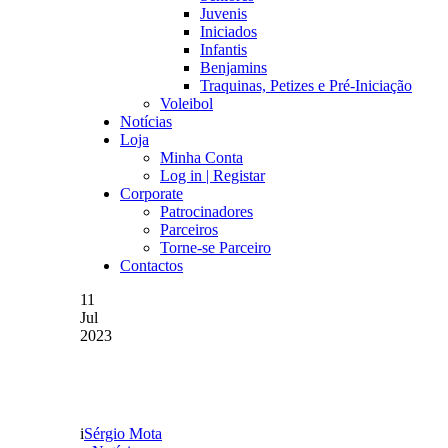
Juvenis
Iniciados
Infantis
Benjamins
Traquinas, Petizes e Pré-Iniciação
Voleibol
Notícias
Loja
Minha Conta
Log in | Registar
Corporate
Patrocinadores
Parceiros
Torne-se Parceiro
Contactos
11
Jul
2023
PARCERIA 23-24
Sérgio Mota