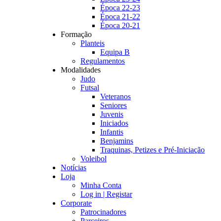
Época 22-23
Época 21-22
Época 20-21
Formação
Planteis
Equipa B
Regulamentos
Modalidades
Judo
Futsal
Veteranos
Seniores
Juvenis
Iniciados
Infantis
Benjamins
Traquinas, Petizes e Pré-Iniciação
Voleibol
Notícias
Loja
Minha Conta
Log in | Registar
Corporate
Patrocinadores
Parceiros