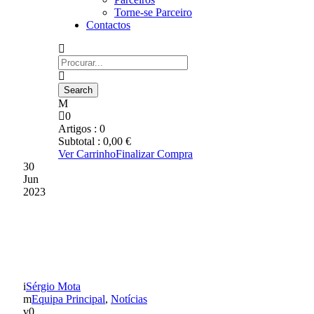
Torne-se Parceiro
Contactos
0
Artigos :
0
Subtotal :
0,00
€
Ver Carrinho
Finalizar Compra
30
Jun
2023
PEDRO PINHO É
REFORÇO
Sérgio Mota
Equipa Principal
,
Notícias
0