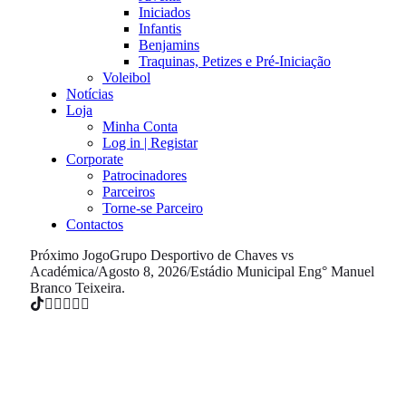
Iniciados
Infantis
Benjamins
Traquinas, Petizes e Pré-Iniciação
Voleibol
Notícias
Loja
Minha Conta
Log in | Registar
Corporate
Patrocinadores
Parceiros
Torne-se Parceiro
Contactos
Próximo Jogo
Grupo Desportivo de Chaves vs
Académica
/
Agosto 8, 2026
/
Estádio Municipal Eng° Manuel
Branco Teixeira.