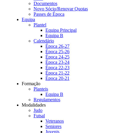
Documentos
Novo Sócio/Renovar Quotas
Passes de Época
Equipa
Plantel
Equipa Principal
Equipa B
Calendário
Época 26-27
Época 25-26
Época 24-25
Época 23-24
Época 22-23
Época 21-22
Época 20-21
Formação
Planteis
Equipa B
Regulamentos
Modalidades
Judo
Futsal
Veteranos
Seniores
Juvenis