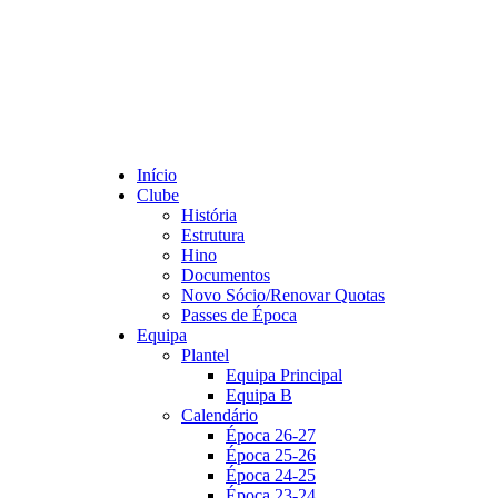
Início
Clube
História
Estrutura
Hino
Documentos
Novo Sócio/Renovar Quotas
Passes de Época
Equipa
Plantel
Equipa Principal
Equipa B
Calendário
Época 26-27
Época 25-26
Época 24-25
Época 23-24