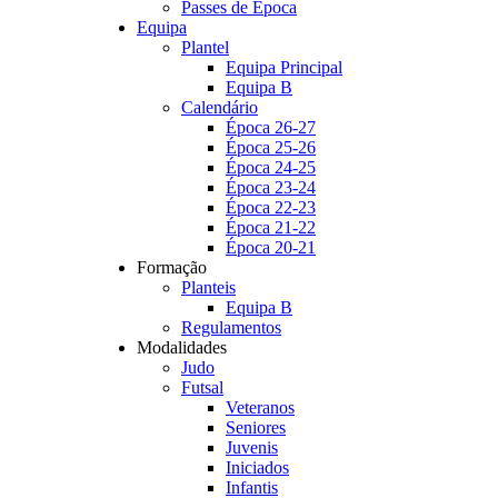
Passes de Época
Equipa
Plantel
Equipa Principal
Equipa B
Calendário
Época 26-27
Época 25-26
Época 24-25
Época 23-24
Época 22-23
Época 21-22
Época 20-21
Formação
Planteis
Equipa B
Regulamentos
Modalidades
Judo
Futsal
Veteranos
Seniores
Juvenis
Iniciados
Infantis