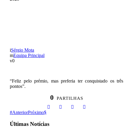
PEDRO PINHO FOI O
MVP DO LEIXÕES – GD
CHAVES
Sérgio Mota
Equipa Principal
0
“Feliz pelo prémio, mas preferia ter conquistado os três
pontos”.
0
PARTILHAS
Anterior
Próximo
Últimas Notícias