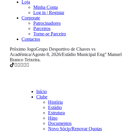
Loja
Minha Conta
Log in | Registar
Corporate
Patrocinadores
Parceiros
Torne-se Parceiro
Contactos
Próximo Jogo
Grupo Desportivo de Chaves vs
Académica
/
Agosto 8, 2026
/
Estádio Municipal Eng° Manuel
Branco Teixeira.
Início
Clube
História
Estádio
Estrutura
Hino
Documentos
Novo Sócio/Renovar Quotas