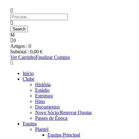
0
Artigos :
0
Subtotal :
0,00
€
Ver Carrinho
Finalizar Compra
Início
Clube
História
Estádio
Estrutura
Hino
Documentos
Novo Sócio/Renovar Quotas
Passes de Época
Equipa
Plantel
Equipa Principal