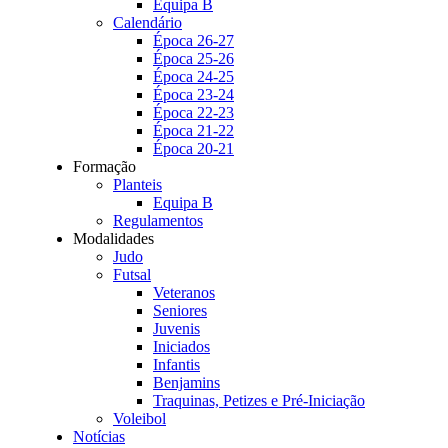
Equipa B
Calendário
Época 26-27
Época 25-26
Época 24-25
Época 23-24
Época 22-23
Época 21-22
Época 20-21
Formação
Planteis
Equipa B
Regulamentos
Modalidades
Judo
Futsal
Veteranos
Seniores
Juvenis
Iniciados
Infantis
Benjamins
Traquinas, Petizes e Pré-Iniciação
Voleibol
Notícias