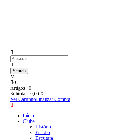
0
Artigos :
0
Subtotal :
0,00
€
Ver Carrinho
Finalizar Compra
Início
Clube
História
Estádio
Estrutura