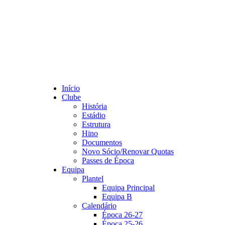
Início
Clube
História
Estádio
Estrutura
Hino
Documentos
Novo Sócio/Renovar Quotas
Passes de Época
Equipa
Plantel
Equipa Principal
Equipa B
Calendário
Época 26-27
Época 25-26