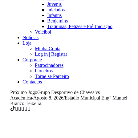
Juvenis
Iniciados
Infantis
Benjamins
Traquinas, Petizes e Pré-Iniciação
Voleibol
Notícias
Loja
Minha Conta
Log in | Registar
Corporate
Patrocinadores
Parceiros
Torne-se Parceiro
Contactos
Próximo Jogo
Grupo Desportivo de Chaves vs
Académica
/
Agosto 8, 2026
/
Estádio Municipal Eng° Manuel
Branco Teixeira.