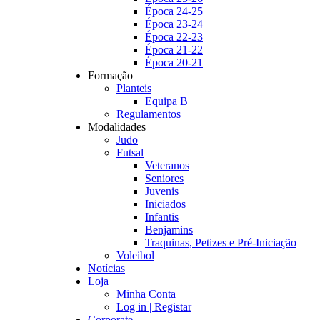
Época 24-25
Época 23-24
Época 22-23
Época 21-22
Época 20-21
Formação
Planteis
Equipa B
Regulamentos
Modalidades
Judo
Futsal
Veteranos
Seniores
Juvenis
Iniciados
Infantis
Benjamins
Traquinas, Petizes e Pré-Iniciação
Voleibol
Notícias
Loja
Minha Conta
Log in | Registar
Corporate