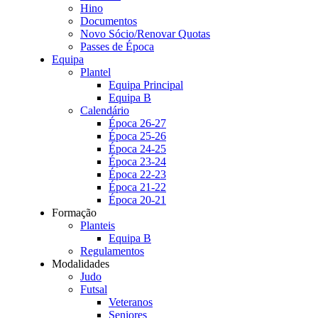
Hino
Documentos
Novo Sócio/Renovar Quotas
Passes de Época
Equipa
Plantel
Equipa Principal
Equipa B
Calendário
Época 26-27
Época 25-26
Época 24-25
Época 23-24
Época 22-23
Época 21-22
Época 20-21
Formação
Planteis
Equipa B
Regulamentos
Modalidades
Judo
Futsal
Veteranos
Seniores