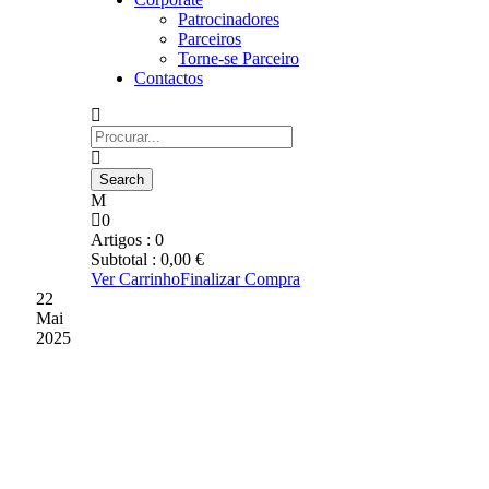
Patrocinadores
Parceiros
Torne-se Parceiro
Contactos
0
Artigos :
0
Subtotal :
0,00
€
Ver Carrinho
Finalizar Compra
22
Mai
2025
PINA E VOZINHA NA
SELEÇÃO DE CABO
VERDE