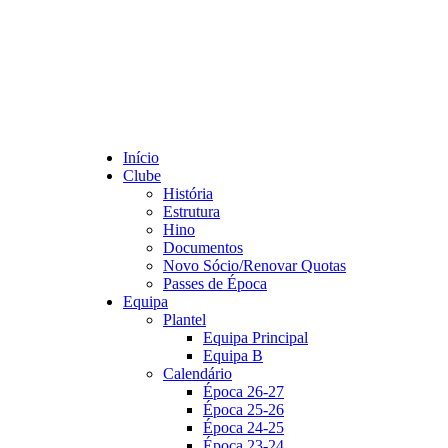
Início
Clube
História
Estrutura
Hino
Documentos
Novo Sócio/Renovar Quotas
Passes de Época
Equipa
Plantel
Equipa Principal
Equipa B
Calendário
Época 26-27
Época 25-26
Época 24-25
Época 23-24