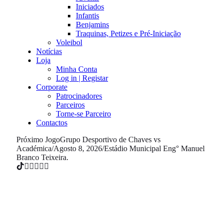
Iniciados
Infantis
Benjamins
Traquinas, Petizes e Pré-Iniciação
Voleibol
Notícias
Loja
Minha Conta
Log in | Registar
Corporate
Patrocinadores
Parceiros
Torne-se Parceiro
Contactos
Próximo Jogo
Grupo Desportivo de Chaves vs
Académica
/
Agosto 8, 2026
/
Estádio Municipal Eng° Manuel
Branco Teixeira.