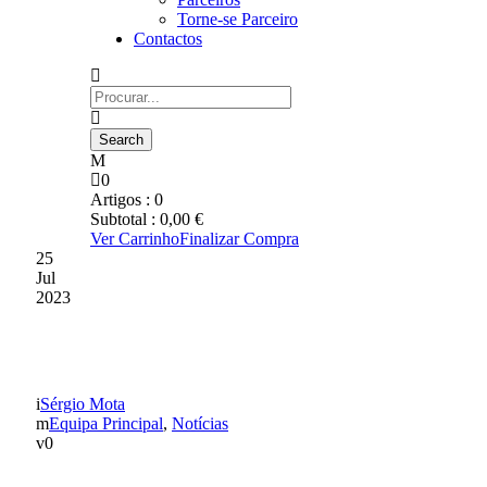
Torne-se Parceiro
Contactos
0
Artigos :
0
Subtotal :
0,00
€
Ver Carrinho
Finalizar Compra
25
Jul
2023
PRÉ-ÉPOCA 23-24
Sérgio Mota
Equipa Principal
,
Notícias
0