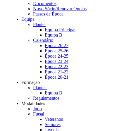
Documentos
Novo Sócio/Renovar Quotas
Passes de Época
Equipa
Plantel
Equipa Principal
Equipa B
Calendário
Época 26-27
Época 25-26
Época 24-25
Época 23-24
Época 22-23
Época 21-22
Época 20-21
Formação
Planteis
Equipa B
Regulamentos
Modalidades
Judo
Futsal
Veteranos
Seniores
Juvenis