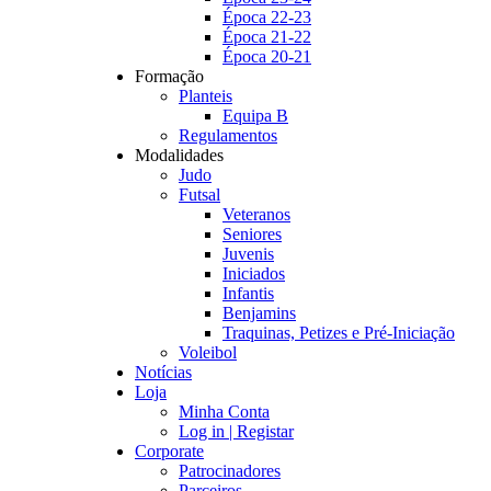
Época 22-23
Época 21-22
Época 20-21
Formação
Planteis
Equipa B
Regulamentos
Modalidades
Judo
Futsal
Veteranos
Seniores
Juvenis
Iniciados
Infantis
Benjamins
Traquinas, Petizes e Pré-Iniciação
Voleibol
Notícias
Loja
Minha Conta
Log in | Registar
Corporate
Patrocinadores
Parceiros