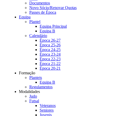
Documentos
Novo Sócio/Renovar Quotas
Passes de Época
Equipa
Plantel
Equipa Principal
Equipa B
Calendário
Época 26-27
Época 25-26
Época 24-25
Época 23-24
Época 22-23
Época 21-22
Época 20-21
Formação
Planteis
Equipa B
Regulamentos
Modalidades
Judo
Futsal
Veteranos
Seniores
Juvenis