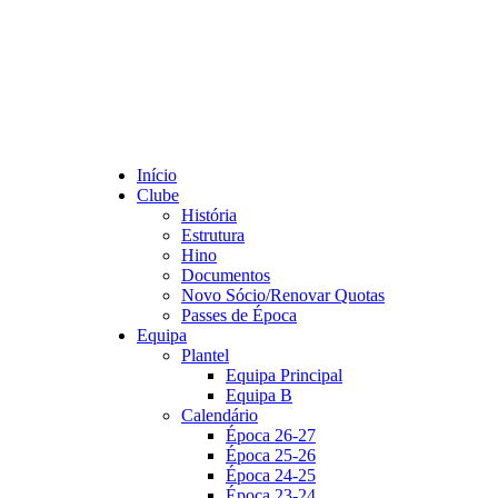
Início
Clube
História
Estrutura
Hino
Documentos
Novo Sócio/Renovar Quotas
Passes de Época
Equipa
Plantel
Equipa Principal
Equipa B
Calendário
Época 26-27
Época 25-26
Época 24-25
Época 23-24