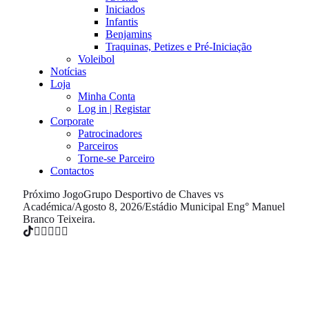
Iniciados
Infantis
Benjamins
Traquinas, Petizes e Pré-Iniciação
Voleibol
Notícias
Loja
Minha Conta
Log in | Registar
Corporate
Patrocinadores
Parceiros
Torne-se Parceiro
Contactos
Próximo Jogo
Grupo Desportivo de Chaves vs
Académica
/
Agosto 8, 2026
/
Estádio Municipal Eng° Manuel
Branco Teixeira.