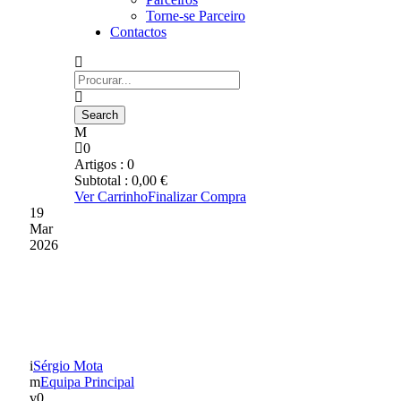
Torne-se Parceiro
Contactos
0
Artigos :
0
Subtotal :
0,00
€
Ver Carrinho
Finalizar Compra
19
Mar
2026
PRESIDENTE DA SAD
EM EVENTO DA FPF
Sérgio Mota
Equipa Principal
0