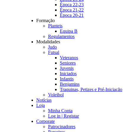
Época 22-23
Época 21-22
Época 20-21
Formação
Planteis
Equipa B
Regulamentos
Modalidades
Judo
Futsal
Veteranos
Seniores
Juvenis
Iniciados
Infantis
Benjamins
Traquinas, Petizes e Pré-Iniciação
Voleibol
Notícias
Loja
Minha Conta
Log in | Registar
Corporate
Patrocinadores
Parceiros