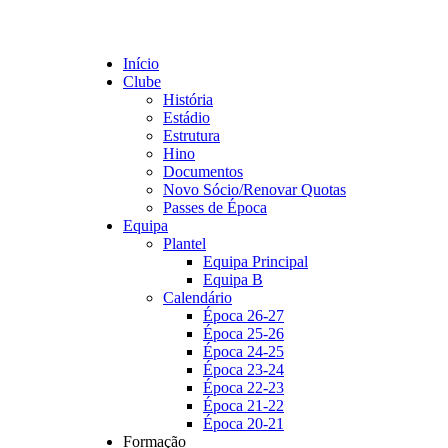
Início
Clube
História
Estádio
Estrutura
Hino
Documentos
Novo Sócio/Renovar Quotas
Passes de Época
Equipa
Plantel
Equipa Principal
Equipa B
Calendário
Época 26-27
Época 25-26
Época 24-25
Época 23-24
Época 22-23
Época 21-22
Época 20-21
Formação