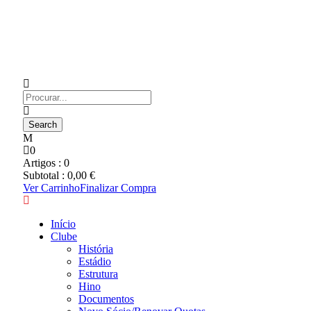
0
Artigos :
0
Subtotal :
0,00
€
Ver Carrinho
Finalizar Compra
Início
Clube
História
Estádio
Estrutura
Hino
Documentos