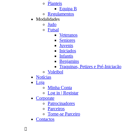
Planteis
Equipa B
Regulamentos
Modalidades
Judo
Futsal
Veteranos
Seniores
Juvenis
Iniciados
Infantis
Benjamins
Traquinas, Petizes e Pré-Iniciação
Voleibol
Notícias
Loja
Minha Conta
Log in | Registar
Corporate
Patrocinadores
Parceiros
Torne-se Parceiro
Contactos