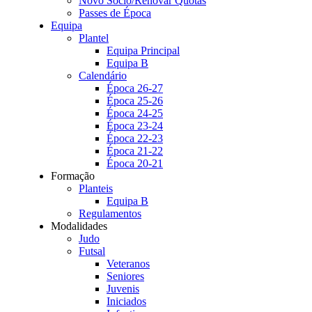
Novo Sócio/Renovar Quotas
Passes de Época
Equipa
Plantel
Equipa Principal
Equipa B
Calendário
Época 26-27
Época 25-26
Época 24-25
Época 23-24
Época 22-23
Época 21-22
Época 20-21
Formação
Planteis
Equipa B
Regulamentos
Modalidades
Judo
Futsal
Veteranos
Seniores
Juvenis
Iniciados