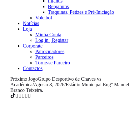
Infantis
Benjamins
Traquinas, Petizes e Pré-Iniciação
Voleibol
Notícias
Loja
Minha Conta
Log in | Registar
Corporate
Patrocinadores
Parceiros
Torne-se Parceiro
Contactos
Próximo Jogo
Grupo Desportivo de Chaves vs
Académica
/
Agosto 8, 2026
/
Estádio Municipal Eng° Manuel
Branco Teixeira.