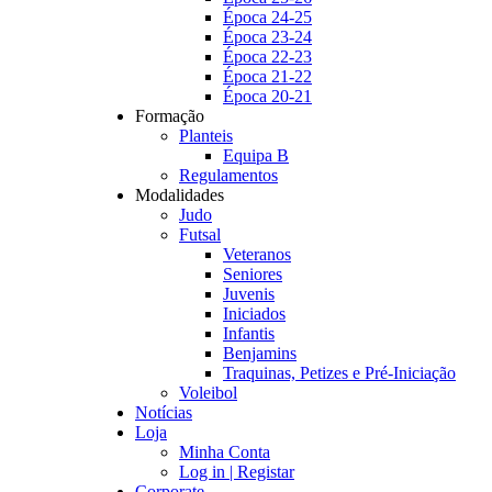
Época 24-25
Época 23-24
Época 22-23
Época 21-22
Época 20-21
Formação
Planteis
Equipa B
Regulamentos
Modalidades
Judo
Futsal
Veteranos
Seniores
Juvenis
Iniciados
Infantis
Benjamins
Traquinas, Petizes e Pré-Iniciação
Voleibol
Notícias
Loja
Minha Conta
Log in | Registar
Corporate