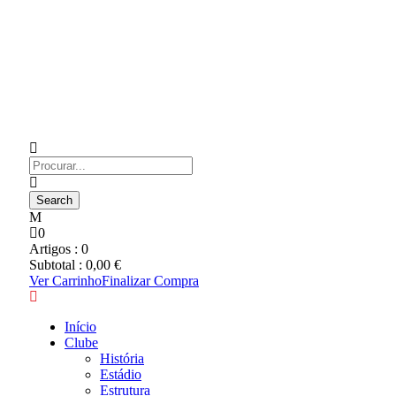
0
Artigos :
0
Subtotal :
0,00
€
Ver Carrinho
Finalizar Compra
Início
Clube
História
Estádio
Estrutura