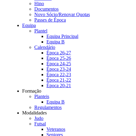
Hino
Documentos
Novo Sócio/Renovar Quotas
Passes de Época
Equipa
Plantel
Equipa Principal
Equipa B
Calendário
Época 26-27
Época 25-26
Época 24-25
Época 23-24
Época 22-23
Época 21-22
Época 20-21
Formação
Planteis
Equipa B
Regulamentos
Modalidades
Judo
Futsal
Veteranos
Seniores