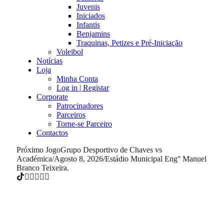
Juvenis
Iniciados
Infantis
Benjamins
Traquinas, Petizes e Pré-Iniciação
Voleibol
Notícias
Loja
Minha Conta
Log in | Registar
Corporate
Patrocinadores
Parceiros
Torne-se Parceiro
Contactos
Próximo Jogo
Grupo Desportivo de Chaves vs
Académica
/
Agosto 8, 2026
/
Estádio Municipal Eng° Manuel
Branco Teixeira.