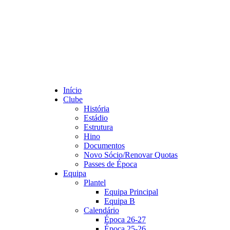
Início
Clube
História
Estádio
Estrutura
Hino
Documentos
Novo Sócio/Renovar Quotas
Passes de Época
Equipa
Plantel
Equipa Principal
Equipa B
Calendário
Época 26-27
Época 25-26