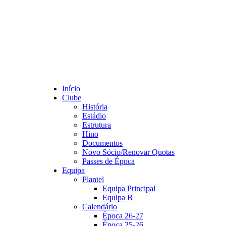
Início
Clube
História
Estádio
Estrutura
Hino
Documentos
Novo Sócio/Renovar Quotas
Passes de Época
Equipa
Plantel
Equipa Principal
Equipa B
Calendário
Época 26-27
Época 25-26