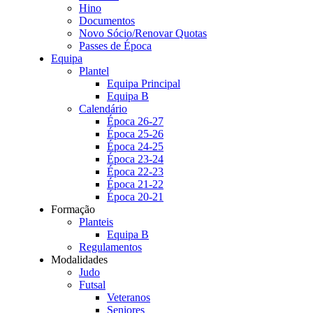
Hino
Documentos
Novo Sócio/Renovar Quotas
Passes de Época
Equipa
Plantel
Equipa Principal
Equipa B
Calendário
Época 26-27
Época 25-26
Época 24-25
Época 23-24
Época 22-23
Época 21-22
Época 20-21
Formação
Planteis
Equipa B
Regulamentos
Modalidades
Judo
Futsal
Veteranos
Seniores