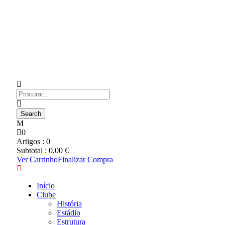
0
Artigos :
0
Subtotal :
0,00
€
Ver Carrinho
Finalizar Compra
Início
Clube
História
Estádio
Estrutura