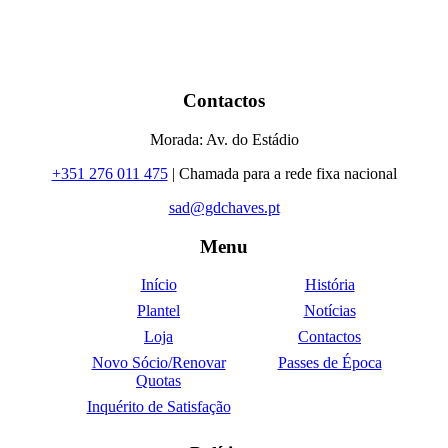
Contactos
Morada: Av. do Estádio
+351 276 011 475
| Chamada para a rede fixa nacional
sad@gdchaves.pt
Menu
Início
História
Plantel
Notícias
Loja
Contactos
Novo Sócio/Renovar
Passes de Época
Quotas
Inquérito de Satisfação