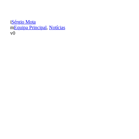
MARTINS
Sérgio Mota
Equipa Principal
,
Notícias
0