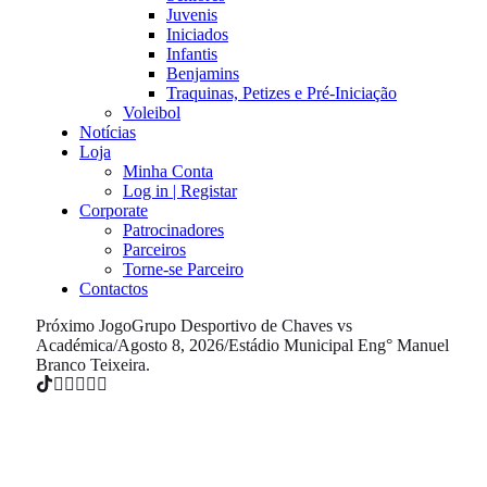
Juvenis
Iniciados
Infantis
Benjamins
Traquinas, Petizes e Pré-Iniciação
Voleibol
Notícias
Loja
Minha Conta
Log in | Registar
Corporate
Patrocinadores
Parceiros
Torne-se Parceiro
Contactos
Próximo Jogo
Grupo Desportivo de Chaves vs
Académica
/
Agosto 8, 2026
/
Estádio Municipal Eng° Manuel
Branco Teixeira.