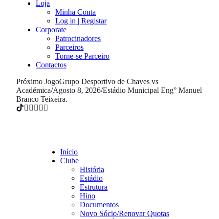
Loja
Minha Conta
Log in | Registar
Corporate
Patrocinadores
Parceiros
Torne-se Parceiro
Contactos
Próximo Jogo
Grupo Desportivo de Chaves vs
Académica
/
Agosto 8, 2026
/
Estádio Municipal Eng° Manuel
Branco Teixeira.
Início
Clube
História
Estádio
Estrutura
Hino
Documentos
Novo Sócio/Renovar Quotas