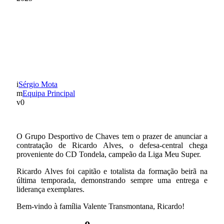
RICARDO ALVES É
REFORÇO DO GD
CHAVES
Sérgio Mota
Equipa Principal
0
O Grupo Desportivo de Chaves tem o prazer de anunciar a
contratação de Ricardo Alves, o defesa-central chega
proveniente do CD Tondela, campeão da Liga Meu Super.
Ricardo Alves foi capitão e totalista da formação beirã na
última temporada, demonstrando sempre uma entrega e
liderança exemplares.
Bem-vindo à família Valente Transmontana, Ricardo!