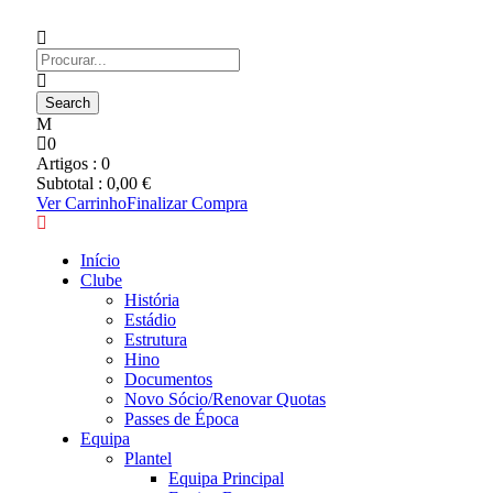
0
Artigos :
0
Subtotal :
0,00
€
Ver Carrinho
Finalizar Compra
Início
Clube
História
Estádio
Estrutura
Hino
Documentos
Novo Sócio/Renovar Quotas
Passes de Época
Equipa
Plantel
Equipa Principal