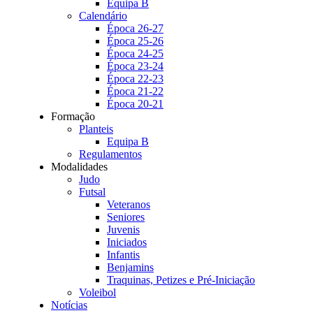
Equipa B
Calendário
Época 26-27
Época 25-26
Época 24-25
Época 23-24
Época 22-23
Época 21-22
Época 20-21
Formação
Planteis
Equipa B
Regulamentos
Modalidades
Judo
Futsal
Veteranos
Seniores
Juvenis
Iniciados
Infantis
Benjamins
Traquinas, Petizes e Pré-Iniciação
Voleibol
Notícias