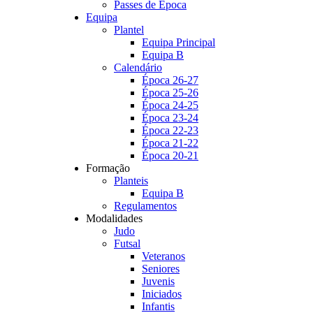
Passes de Época
Equipa
Plantel
Equipa Principal
Equipa B
Calendário
Época 26-27
Época 25-26
Época 24-25
Época 23-24
Época 22-23
Época 21-22
Época 20-21
Formação
Planteis
Equipa B
Regulamentos
Modalidades
Judo
Futsal
Veteranos
Seniores
Juvenis
Iniciados
Infantis