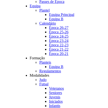
Passes de Época
Equipa
Plantel
Equipa Principal
Equipa B
Calendário
Época 26-27
Época 25-26
Época 24-25
Época 23-24
Época 22-23
Época 21-22
Época 20-21
Formação
Planteis
Equipa B
Regulamentos
Modalidades
Judo
Futsal
Veteranos
Seniores
Juvenis
Iniciados
Infantis