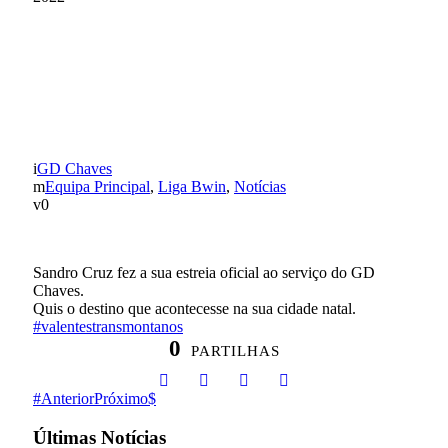
SANDRO CRUZ
ESTREOU-SE DE AZUL-
GRENÁ
GD Chaves
Equipa Principal
,
Liga Bwin
,
Notícias
0
Sandro Cruz fez a sua estreia oficial ao serviço do GD
Chaves.
Quis o destino que acontecesse na sua cidade natal.
#valentestransmontanos
0
PARTILHAS
Anterior
Próximo
Últimas Notícias