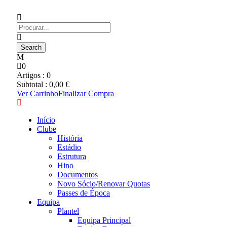
0
Artigos :
0
Subtotal :
0,00
€
Ver Carrinho
Finalizar Compra
Início
Clube
História
Estádio
Estrutura
Hino
Documentos
Novo Sócio/Renovar Quotas
Passes de Época
Equipa
Plantel
Equipa Principal