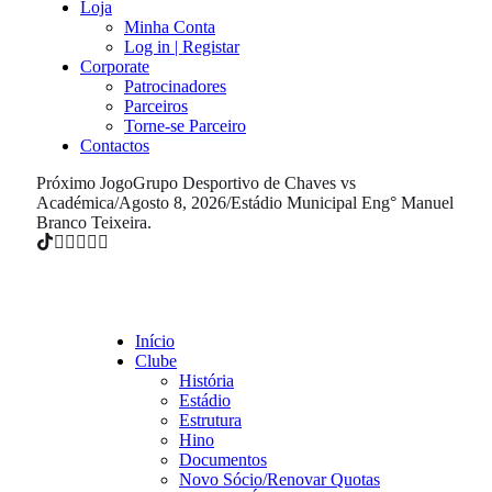
Loja
Minha Conta
Log in | Registar
Corporate
Patrocinadores
Parceiros
Torne-se Parceiro
Contactos
Próximo Jogo
Grupo Desportivo de Chaves vs
Académica
/
Agosto 8, 2026
/
Estádio Municipal Eng° Manuel
Branco Teixeira.
Início
Clube
História
Estádio
Estrutura
Hino
Documentos
Novo Sócio/Renovar Quotas