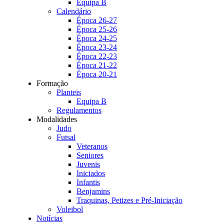
Equipa B
Calendário
Época 26-27
Época 25-26
Época 24-25
Época 23-24
Época 22-23
Época 21-22
Época 20-21
Formação
Planteis
Equipa B
Regulamentos
Modalidades
Judo
Futsal
Veteranos
Seniores
Juvenis
Iniciados
Infantis
Benjamins
Traquinas, Petizes e Pré-Iniciação
Voleibol
Notícias