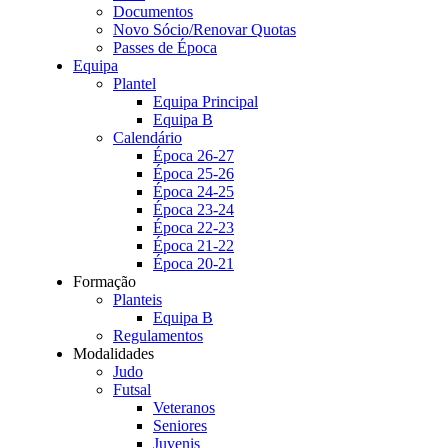
Documentos
Novo Sócio/Renovar Quotas
Passes de Época
Equipa
Plantel
Equipa Principal
Equipa B
Calendário
Época 26-27
Época 25-26
Época 24-25
Época 23-24
Época 22-23
Época 21-22
Época 20-21
Formação
Planteis
Equipa B
Regulamentos
Modalidades
Judo
Futsal
Veteranos
Seniores
Juvenis