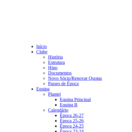
Início
Clube
História
Estrutura
Hino
Documentos
Novo Sócio/Renovar Quotas
Passes de Época
Equipa
Plantel
Equipa Principal
Equipa B
Calendário
Época 26-27
Época 25-26
Época 24-25
Época 23-24