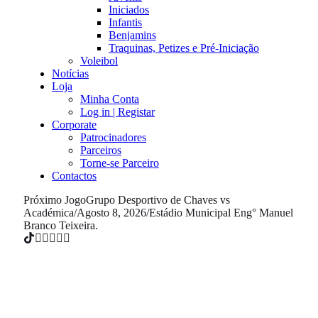
Iniciados
Infantis
Benjamins
Traquinas, Petizes e Pré-Iniciação
Voleibol
Notícias
Loja
Minha Conta
Log in | Registar
Corporate
Patrocinadores
Parceiros
Torne-se Parceiro
Contactos
Próximo Jogo
Grupo Desportivo de Chaves vs
Académica
/
Agosto 8, 2026
/
Estádio Municipal Eng° Manuel
Branco Teixeira.