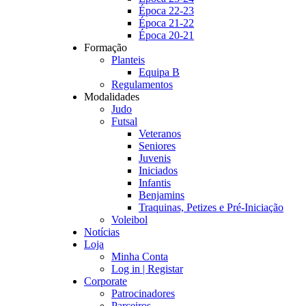
Época 22-23
Época 21-22
Época 20-21
Formação
Planteis
Equipa B
Regulamentos
Modalidades
Judo
Futsal
Veteranos
Seniores
Juvenis
Iniciados
Infantis
Benjamins
Traquinas, Petizes e Pré-Iniciação
Voleibol
Notícias
Loja
Minha Conta
Log in | Registar
Corporate
Patrocinadores
Parceiros