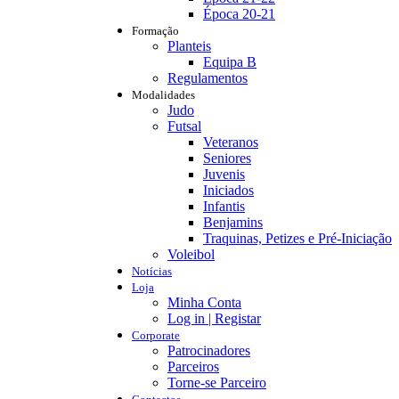
Época 20-21
Formação
Planteis
Equipa B
Regulamentos
Modalidades
Judo
Futsal
Veteranos
Seniores
Juvenis
Iniciados
Infantis
Benjamins
Traquinas, Petizes e Pré-Iniciação
Voleibol
Notícias
Loja
Minha Conta
Log in | Registar
Corporate
Patrocinadores
Parceiros
Torne-se Parceiro