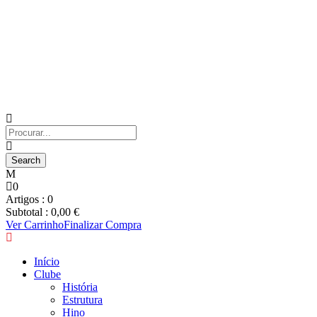
0
Artigos :
0
Subtotal :
0,00
€
Ver Carrinho
Finalizar Compra
Início
Clube
História
Estrutura
Hino