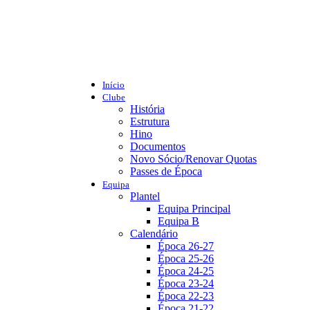
Início
Clube
História
Estrutura
Hino
Documentos
Novo Sócio/Renovar Quotas
Passes de Época
Equipa
Plantel
Equipa Principal
Equipa B
Calendário
Época 26-27
Época 25-26
Época 24-25
Época 23-24
Época 22-23
Época 21-22