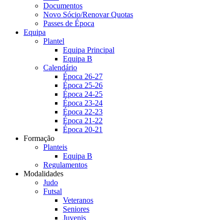
Documentos
Novo Sócio/Renovar Quotas
Passes de Época
Equipa
Plantel
Equipa Principal
Equipa B
Calendário
Época 26-27
Época 25-26
Época 24-25
Época 23-24
Época 22-23
Época 21-22
Época 20-21
Formação
Planteis
Equipa B
Regulamentos
Modalidades
Judo
Futsal
Veteranos
Seniores
Juvenis