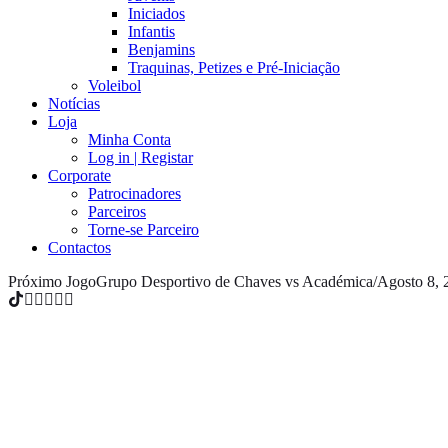
Iniciados
Infantis
Benjamins
Traquinas, Petizes e Pré-Iniciação
Voleibol
Notícias
Loja
Minha Conta
Log in | Registar
Corporate
Patrocinadores
Parceiros
Torne-se Parceiro
Contactos
Próximo Jogo
Grupo Desportivo de Chaves vs Académica
/
Agosto 8, 