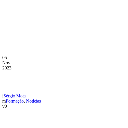
05
Nov
2023
SUB-17 DERROTADOS EM C
Sérgio Mota
Formação
,
Notícias
0