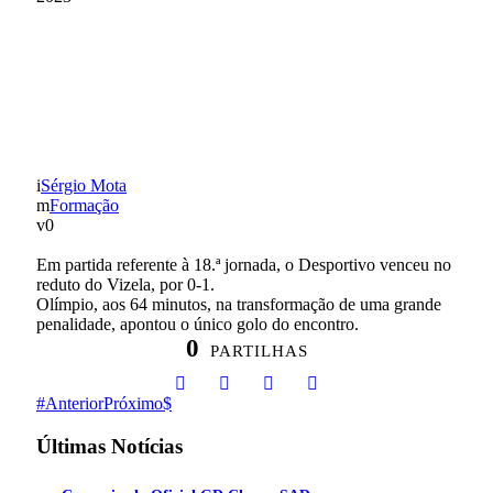
SUB-19: GD CHAVES
VENCEU EM VIZELA (0-
1)
Sérgio Mota
Formação
0
Em partida referente à 18.ª jornada, o Desportivo venceu no
reduto do Vizela, por 0-1.
Olímpio, aos 64 minutos, na transformação de uma grande
penalidade, apontou o único golo do encontro.
0
PARTILHAS
Anterior
Próximo
Últimas Notícias