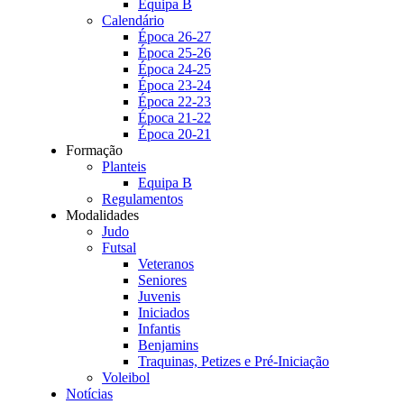
Equipa B
Calendário
Época 26-27
Época 25-26
Época 24-25
Época 23-24
Época 22-23
Época 21-22
Época 20-21
Formação
Planteis
Equipa B
Regulamentos
Modalidades
Judo
Futsal
Veteranos
Seniores
Juvenis
Iniciados
Infantis
Benjamins
Traquinas, Petizes e Pré-Iniciação
Voleibol
Notícias