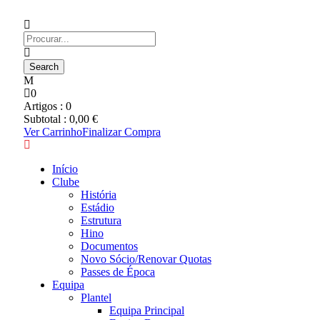
0
Artigos :
0
Subtotal :
0,00
€
Ver Carrinho
Finalizar Compra
Início
Clube
História
Estádio
Estrutura
Hino
Documentos
Novo Sócio/Renovar Quotas
Passes de Época
Equipa
Plantel
Equipa Principal