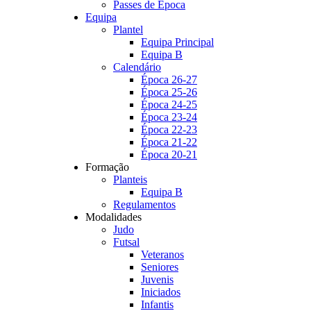
Passes de Época
Equipa
Plantel
Equipa Principal
Equipa B
Calendário
Época 26-27
Época 25-26
Época 24-25
Época 23-24
Época 22-23
Época 21-22
Época 20-21
Formação
Planteis
Equipa B
Regulamentos
Modalidades
Judo
Futsal
Veteranos
Seniores
Juvenis
Iniciados
Infantis