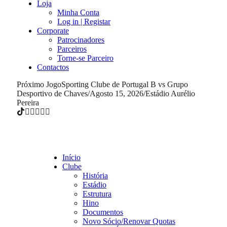
Loja
Minha Conta
Log in | Registar
Corporate
Patrocinadores
Parceiros
Torne-se Parceiro
Contactos
Próximo Jogo
Sporting Clube de Portugal B vs Grupo
Desportivo de Chaves
/
Agosto 15, 2026
/
Estádio Aurélio
Pereira
Início
Clube
História
Estádio
Estrutura
Hino
Documentos
Novo Sócio/Renovar Quotas