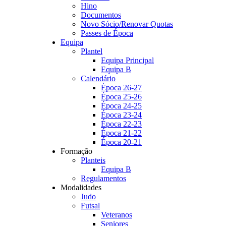
Hino
Documentos
Novo Sócio/Renovar Quotas
Passes de Época
Equipa
Plantel
Equipa Principal
Equipa B
Calendário
Época 26-27
Época 25-26
Época 24-25
Época 23-24
Época 22-23
Época 21-22
Época 20-21
Formação
Planteis
Equipa B
Regulamentos
Modalidades
Judo
Futsal
Veteranos
Seniores