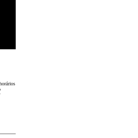
horários
o
º