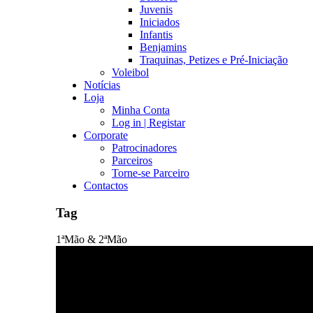
Juvenis
Iniciados
Infantis
Benjamins
Traquinas, Petizes e Pré-Iniciação
Voleibol
Notícias
Loja
Minha Conta
Log in | Registar
Corporate
Patrocinadores
Parceiros
Torne-se Parceiro
Contactos
Tag
1ªMão & 2ªMão