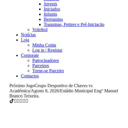
Juvenis
Iniciados
Infantis
Benjamins
Traquinas, Petizes e Pré-Iniciação
Voleibol
Notícias
Loja
Minha Conta
Log in | Registar
Corporate
Patrocinadores
Parceiros
Torne-se Parceiro
Contactos
Próximo Jogo
Grupo Desportivo de Chaves vs
Académica
/
Agosto 8, 2026
/
Estádio Municipal Eng° Manuel
Branco Teixeira.