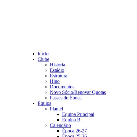
Início
Clube
História
Estádio
Estrutura
Hino
Documentos
Novo Sócio/Renovar Quotas
Passes de Época
Equipa
Plantel
Equipa Principal
Equipa B
Calendário
Época 26-27
Época 25-26