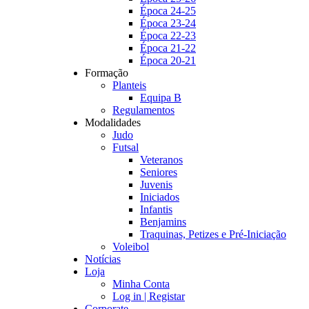
Época 24-25
Época 23-24
Época 22-23
Época 21-22
Época 20-21
Formação
Planteis
Equipa B
Regulamentos
Modalidades
Judo
Futsal
Veteranos
Seniores
Juvenis
Iniciados
Infantis
Benjamins
Traquinas, Petizes e Pré-Iniciação
Voleibol
Notícias
Loja
Minha Conta
Log in | Registar
Corporate