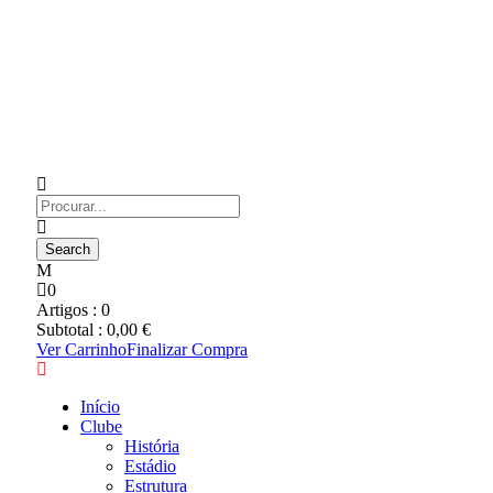
0
Artigos :
0
Subtotal :
0,00
€
Ver Carrinho
Finalizar Compra
Início
Clube
História
Estádio
Estrutura