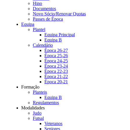
Hino
Documentos
Novo Sócio/Renovar Quotas
Passes de Época
Equipa
Plantel
Equipa Principal
Equipa B
Calendário
Época 26-27
Época 25-26
Época 24-25
Época 23-24
Época 22-23
Época 21-22
Época 20-21
Formação
Planteis
Equipa B
Regulamentos
Modalidades
Judo
Futsal
Veteranos
Seniores