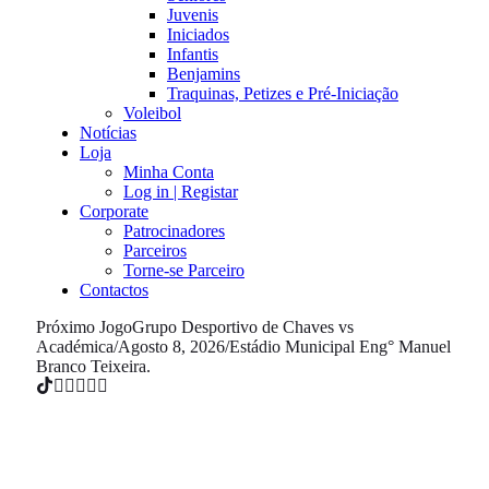
Juvenis
Iniciados
Infantis
Benjamins
Traquinas, Petizes e Pré-Iniciação
Voleibol
Notícias
Loja
Minha Conta
Log in | Registar
Corporate
Patrocinadores
Parceiros
Torne-se Parceiro
Contactos
Próximo Jogo
Grupo Desportivo de Chaves vs
Académica
/
Agosto 8, 2026
/
Estádio Municipal Eng° Manuel
Branco Teixeira.