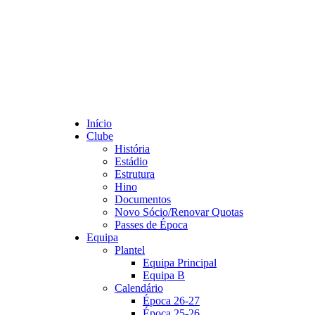
Início
Clube
História
Estádio
Estrutura
Hino
Documentos
Novo Sócio/Renovar Quotas
Passes de Época
Equipa
Plantel
Equipa Principal
Equipa B
Calendário
Época 26-27
Época 25-26