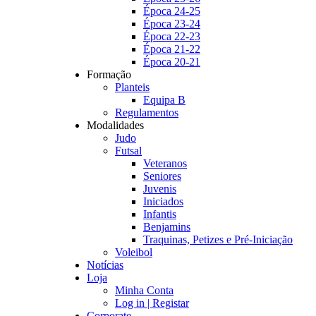
Época 24-25
Época 23-24
Época 22-23
Época 21-22
Época 20-21
Formação
Planteis
Equipa B
Regulamentos
Modalidades
Judo
Futsal
Veteranos
Seniores
Juvenis
Iniciados
Infantis
Benjamins
Traquinas, Petizes e Pré-Iniciação
Voleibol
Notícias
Loja
Minha Conta
Log in | Registar
Corporate