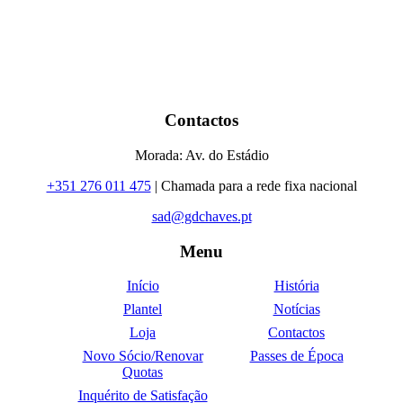
Contactos
Morada: Av. do Estádio
+351 276 011 475
| Chamada para a rede fixa nacional
sad@gdchaves.pt
Menu
Início
História
Plantel
Notícias
Loja
Contactos
Novo Sócio/Renovar
Passes de Época
Quotas
Inquérito de Satisfação