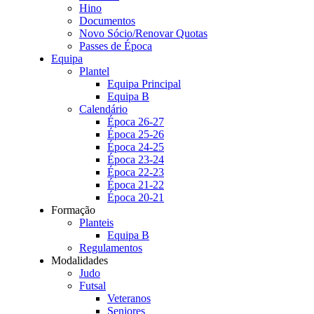
Hino
Documentos
Novo Sócio/Renovar Quotas
Passes de Época
Equipa
Plantel
Equipa Principal
Equipa B
Calendário
Época 26-27
Época 25-26
Época 24-25
Época 23-24
Época 22-23
Época 21-22
Época 20-21
Formação
Planteis
Equipa B
Regulamentos
Modalidades
Judo
Futsal
Veteranos
Seniores