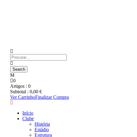
0
Artigos :
0
Subtotal :
0,00
€
Ver Carrinho
Finalizar Compra
Início
Clube
História
Estádio
Estrutura