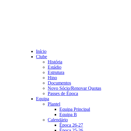
Início
Clube
História
Estádio
Estrutura
Hino
Documentos
Novo Sócio/Renovar Quotas
Passes de Época
Equipa
Plantel
Equipa Principal
Equipa B
Calendário
Época 26-27
Época 25-26