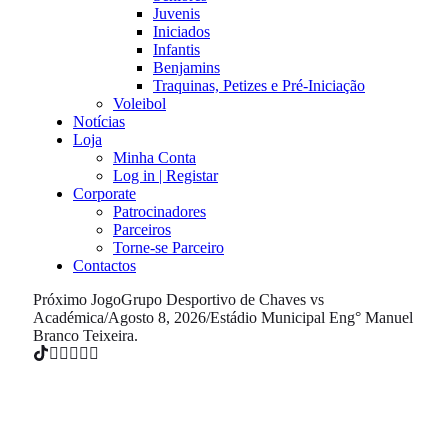
Juvenis
Iniciados
Infantis
Benjamins
Traquinas, Petizes e Pré-Iniciação
Voleibol
Notícias
Loja
Minha Conta
Log in | Registar
Corporate
Patrocinadores
Parceiros
Torne-se Parceiro
Contactos
Próximo Jogo
Grupo Desportivo de Chaves vs
Académica
/
Agosto 8, 2026
/
Estádio Municipal Eng° Manuel
Branco Teixeira.