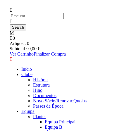
0
Artigos :
0
Subtotal :
0,00
€
Ver Carrinho
Finalizar Compra
Início
Clube
História
Estrutura
Hino
Documentos
Novo Sócio/Renovar Quotas
Passes de Época
Equipa
Plantel
Equipa Principal
Equipa B