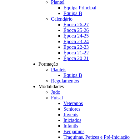
Plantel
Equipa Principal
Equipa B
Calendário
Época 26-27
Época 25-26
Época 24-25
Época 23-24
Época 22-23
Época 21-22
Época 20-21
Formação
Planteis
Equipa B
Regulamentos
Modalidades
Judo
Futsal
Veteranos
Seniores
Juvenis
Iniciados
Infantis
Benjamins
Traquinas, Petizes e Pré-Iniciação