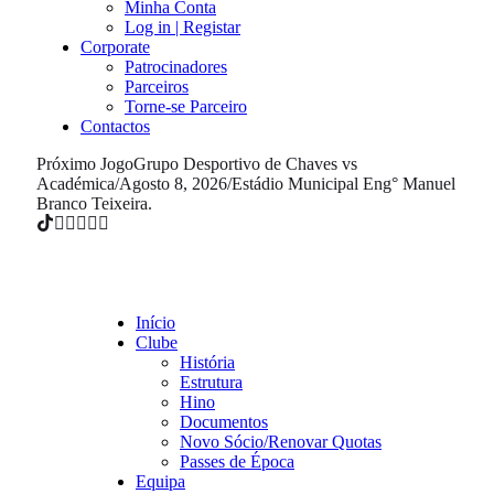
Minha Conta
Log in | Registar
Corporate
Patrocinadores
Parceiros
Torne-se Parceiro
Contactos
Próximo Jogo
Grupo Desportivo de Chaves vs
Académica
/
Agosto 8, 2026
/
Estádio Municipal Eng° Manuel
Branco Teixeira.
Início
Clube
História
Estrutura
Hino
Documentos
Novo Sócio/Renovar Quotas
Passes de Época
Equipa