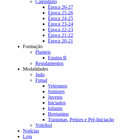
Calendário
Época 26-27
Época 25-26
Época 24-25
Época 23-24
Época 22-23
Época 21-22
Época 20-21
Formação
Planteis
Equipa B
Regulamentos
Modalidades
Judo
Futsal
Veteranos
Seniores
Juvenis
Iniciados
Infantis
Benjamins
Traquinas, Petizes e Pré-Iniciação
Voleibol
Notícias
Loja