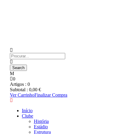
0
Artigos :
0
Subtotal :
0,00
€
Ver Carrinho
Finalizar Compra
Início
Clube
História
Estádio
Estrutura