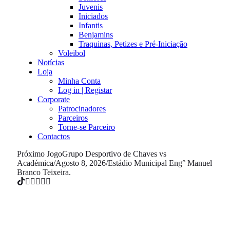
Juvenis
Iniciados
Infantis
Benjamins
Traquinas, Petizes e Pré-Iniciação
Voleibol
Notícias
Loja
Minha Conta
Log in | Registar
Corporate
Patrocinadores
Parceiros
Torne-se Parceiro
Contactos
Próximo Jogo
Grupo Desportivo de Chaves vs
Académica
/
Agosto 8, 2026
/
Estádio Municipal Eng° Manuel
Branco Teixeira.