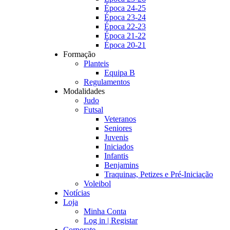
Época 24-25
Época 23-24
Época 22-23
Época 21-22
Época 20-21
Formação
Planteis
Equipa B
Regulamentos
Modalidades
Judo
Futsal
Veteranos
Seniores
Juvenis
Iniciados
Infantis
Benjamins
Traquinas, Petizes e Pré-Iniciação
Voleibol
Notícias
Loja
Minha Conta
Log in | Registar
Corporate