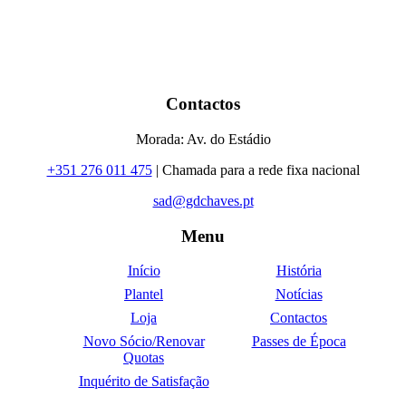
Contactos
Morada: Av. do Estádio
+351 276 011 475
| Chamada para a rede fixa nacional
sad@gdchaves.pt
Menu
Início
História
Plantel
Notícias
Loja
Contactos
Novo Sócio/Renovar
Passes de Época
Quotas
Inquérito de Satisfação