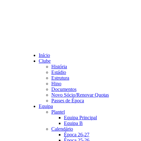
Início
Clube
História
Estádio
Estrutura
Hino
Documentos
Novo Sócio/Renovar Quotas
Passes de Época
Equipa
Plantel
Equipa Principal
Equipa B
Calendário
Época 26-27
Época 25-26