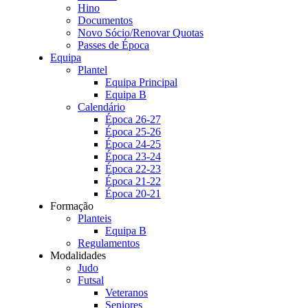
Hino
Documentos
Novo Sócio/Renovar Quotas
Passes de Época
Equipa
Plantel
Equipa Principal
Equipa B
Calendário
Época 26-27
Época 25-26
Época 24-25
Época 23-24
Época 22-23
Época 21-22
Época 20-21
Formação
Planteis
Equipa B
Regulamentos
Modalidades
Judo
Futsal
Veteranos
Seniores