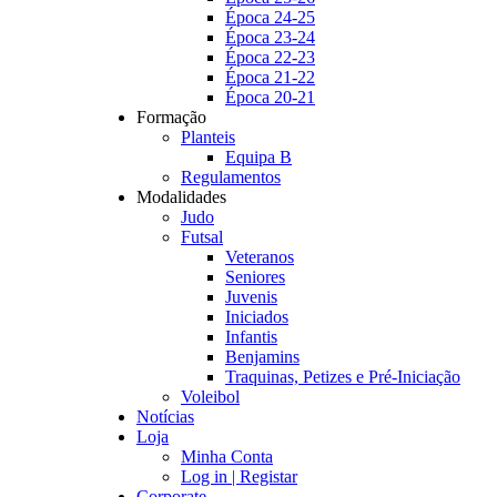
Época 24-25
Época 23-24
Época 22-23
Época 21-22
Época 20-21
Formação
Planteis
Equipa B
Regulamentos
Modalidades
Judo
Futsal
Veteranos
Seniores
Juvenis
Iniciados
Infantis
Benjamins
Traquinas, Petizes e Pré-Iniciação
Voleibol
Notícias
Loja
Minha Conta
Log in | Registar
Corporate