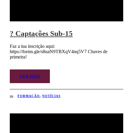
? Captações Sub-15
Faz a tua inscrição aqui:
https://forms.gle/s8uaN9TBXqV4nq5V7 Chaves de
primeira!
VER MAIS
FORMAÇÃO
,
NOTÍCIAS