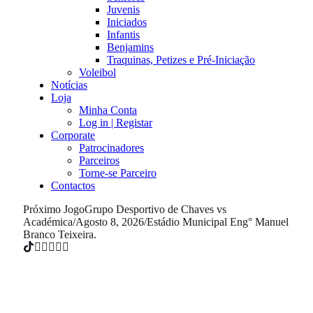
Juvenis
Iniciados
Infantis
Benjamins
Traquinas, Petizes e Pré-Iniciação
Voleibol
Notícias
Loja
Minha Conta
Log in | Registar
Corporate
Patrocinadores
Parceiros
Torne-se Parceiro
Contactos
Próximo Jogo
Grupo Desportivo de Chaves vs
Académica
/
Agosto 8, 2026
/
Estádio Municipal Eng° Manuel
Branco Teixeira.