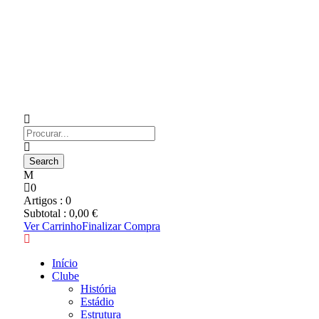
0
Artigos :
0
Subtotal :
0,00
€
Ver Carrinho
Finalizar Compra
Início
Clube
História
Estádio
Estrutura