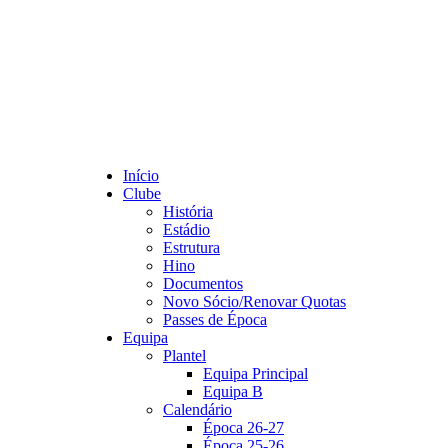
Início
Clube
História
Estádio
Estrutura
Hino
Documentos
Novo Sócio/Renovar Quotas
Passes de Época
Equipa
Plantel
Equipa Principal
Equipa B
Calendário
Época 26-27
Época 25-26