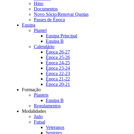
Hino
Documentos
Novo Sócio/Renovar Quotas
Passes de Época
Equipa
Plantel
Equipa Principal
Equipa B
Calendário
Época 26-27
Época 25-26
Época 24-25
Época 23-24
Época 22-23
Época 21-22
Época 20-21
Formação
Planteis
Equipa B
Regulamentos
Modalidades
Judo
Futsal
Veteranos
Seniores