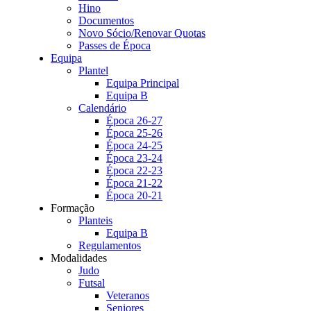
Hino
Documentos
Novo Sócio/Renovar Quotas
Passes de Época
Equipa
Plantel
Equipa Principal
Equipa B
Calendário
Época 26-27
Época 25-26
Época 24-25
Época 23-24
Época 22-23
Época 21-22
Época 20-21
Formação
Planteis
Equipa B
Regulamentos
Modalidades
Judo
Futsal
Veteranos
Seniores