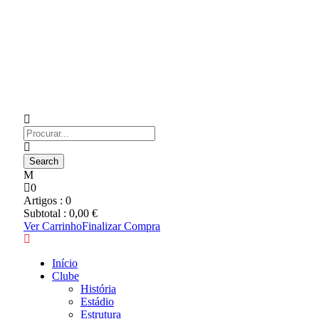
0
Artigos :
0
Subtotal :
0,00
€
Ver Carrinho
Finalizar Compra
Início
Clube
História
Estádio
Estrutura