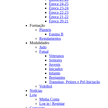
Época 24-25
Época 23-24
Época 22-23
Época 21-22
Época 20-21
Formação
Planteis
Equipa B
Regulamentos
Modalidades
Judo
Futsal
Veteranos
Seniores
Juvenis
Iniciados
Infantis
Benjamins
Traquinas, Petizes e Pré-Iniciação
Voleibol
Notícias
Loja
Minha Conta
Log in | Registar
Corporate