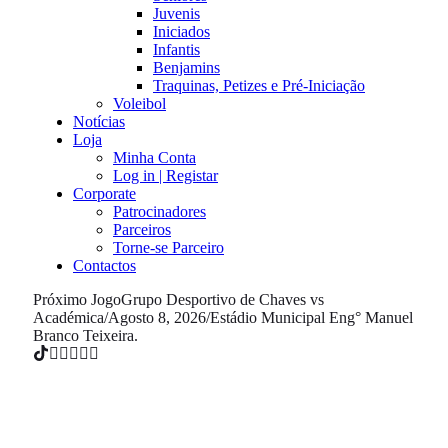
Juvenis
Iniciados
Infantis
Benjamins
Traquinas, Petizes e Pré-Iniciação
Voleibol
Notícias
Loja
Minha Conta
Log in | Registar
Corporate
Patrocinadores
Parceiros
Torne-se Parceiro
Contactos
Próximo Jogo
Grupo Desportivo de Chaves vs
Académica
/
Agosto 8, 2026
/
Estádio Municipal Eng° Manuel
Branco Teixeira.