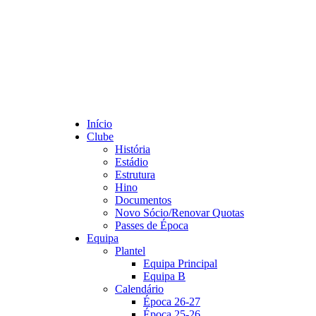
Início
Clube
História
Estádio
Estrutura
Hino
Documentos
Novo Sócio/Renovar Quotas
Passes de Época
Equipa
Plantel
Equipa Principal
Equipa B
Calendário
Época 26-27
Época 25-26