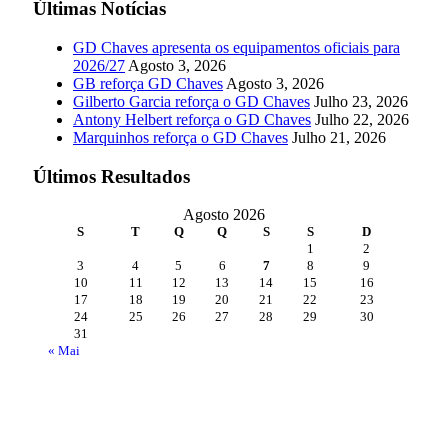
Últimas Notícias
GD Chaves apresenta os equipamentos oficiais para
2026/27
Agosto 3, 2026
GB reforça GD Chaves
Agosto 3, 2026
Gilberto Garcia reforça o GD Chaves
Julho 23, 2026
Antony Helbert reforça o GD Chaves
Julho 22, 2026
Marquinhos reforça o GD Chaves
Julho 21, 2026
Últimos Resultados
Agosto 2026
S
T
Q
Q
S
S
D
1
2
3
4
5
6
7
8
9
10
11
12
13
14
15
16
17
18
19
20
21
22
23
24
25
26
27
28
29
30
31
« Mai