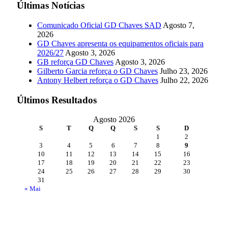
Últimas Notícias
Comunicado Oficial GD Chaves SAD
Agosto 7,
2026
GD Chaves apresenta os equipamentos oficiais para
2026/27
Agosto 3, 2026
GB reforça GD Chaves
Agosto 3, 2026
Gilberto Garcia reforça o GD Chaves
Julho 23, 2026
Antony Helbert reforça o GD Chaves
Julho 22, 2026
Últimos Resultados
Agosto 2026
S
T
Q
Q
S
S
D
1
2
3
4
5
6
7
8
9
10
11
12
13
14
15
16
17
18
19
20
21
22
23
24
25
26
27
28
29
30
31
« Mai