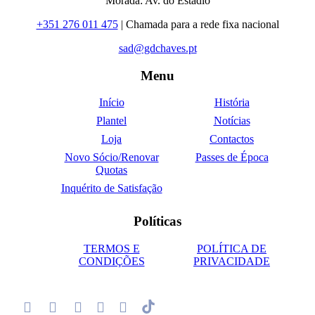
Morada: Av. do Estádio
+351 276 011 475
| Chamada para a rede fixa nacional
sad@gdchaves.pt
Menu
Início
História
Plantel
Notícias
Loja
Contactos
Novo Sócio/Renovar
Passes de Época
Quotas
Inquérito de Satisfação
Políticas
TERMOS E
POLÍTICA DE
CONDIÇÕES
PRIVACIDADE