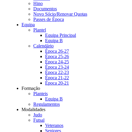
Hino
Documentos
Novo Sócio/Renovar Quotas
Passes de Época
Equipa
Plantel
Equipa Principal
Equipa B
Calendário
Época 26-27
Época 25-26
Época 24-25
Época 23-24
Época 22-23
Época 21-22
Época 20-21
Formação
Planteis
Equipa B
Regulamentos
Modalidades
Judo
Futsal
Veteranos
Seniores