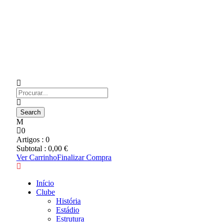
0
Artigos :
0
Subtotal :
0,00
€
Ver Carrinho
Finalizar Compra
Início
Clube
História
Estádio
Estrutura