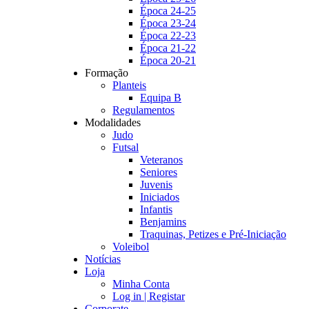
Época 24-25
Época 23-24
Época 22-23
Época 21-22
Época 20-21
Formação
Planteis
Equipa B
Regulamentos
Modalidades
Judo
Futsal
Veteranos
Seniores
Juvenis
Iniciados
Infantis
Benjamins
Traquinas, Petizes e Pré-Iniciação
Voleibol
Notícias
Loja
Minha Conta
Log in | Registar
Corporate