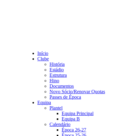
Início
Clube
História
Estádio
Estrutura
Hino
Documentos
Novo Sócio/Renovar Quotas
Passes de Época
Equipa
Plantel
Equipa Principal
Equipa B
Calendário
Época 26-27
Época 25-26