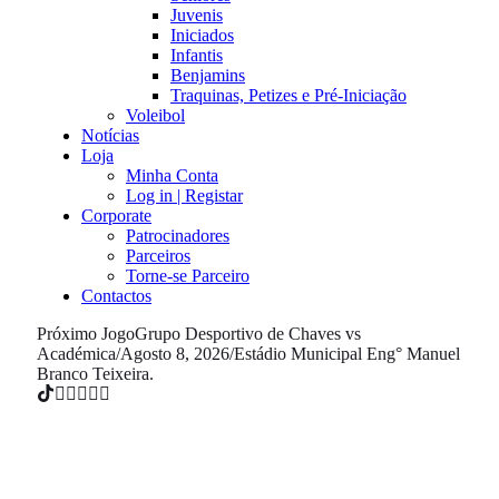
Juvenis
Iniciados
Infantis
Benjamins
Traquinas, Petizes e Pré-Iniciação
Voleibol
Notícias
Loja
Minha Conta
Log in | Registar
Corporate
Patrocinadores
Parceiros
Torne-se Parceiro
Contactos
Próximo Jogo
Grupo Desportivo de Chaves vs
Académica
/
Agosto 8, 2026
/
Estádio Municipal Eng° Manuel
Branco Teixeira.