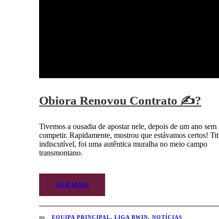
Obiora Renovou Contrato ✍?
Tivemos a ousadia de apostar nele, depois de um ano sem
competir. Rapidamente, mostrou que estávamos certos! Tit
indiscutível, foi uma autêntica muralha no meio campo
transmontano.
VER MAIS
EQUIPA PRINCIPAL
,
LIGA BWIN
,
NOTÍCIAS