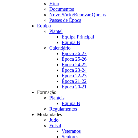
Hino
Documentos
Novo Sócio/Renovar Quotas
Passes de Época
Equipa
Plantel
Equipa Principal
Equipa B
Calendário
Época 26-27
Época 25-26
Época 24-25
Época 23-24
Época 22-23
Época 21-22
Época 20-21
Formação
Planteis
Equipa B
Regulamentos
Modalidades
Judo
Futsal
Veteranos
Seniores