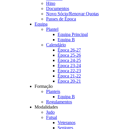
Hino
Documentos
Novo Sócio/Renovar Quotas
Passes de Época
Equipa
Plantel
Equipa Principal
Equipa B
Calendário
Época 26-27
Época 25-26
Época 24-25
Época 23-24
Época 22-23
Época 21-22
Época 20-21
Formação
Planteis
Equipa B
Regulamentos
Modalidades
Judo
Futsal
Veteranos
Seniores