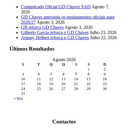
Comunicado Oficial GD Chaves SAD
Agosto 7,
2026
GD Chaves apresenta os equipamentos oficiais para
2026/27
Agosto 3, 2026
GB reforça GD Chaves
Agosto 3, 2026
Gilberto Garcia reforça o GD Chaves
Julho 23, 2026
Antony Helbert reforça o GD Chaves
Julho 22, 2026
Últimos Resultados
Agosto 2026
S
T
Q
Q
S
S
D
1
2
3
4
5
6
7
8
9
10
11
12
13
14
15
16
17
18
19
20
21
22
23
24
25
26
27
28
29
30
31
« Mai
Contactos