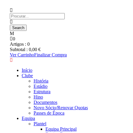
0
Artigos :
0
Subtotal :
0,00
€
Ver Carrinho
Finalizar Compra
Início
Clube
História
Estádio
Estrutura
Hino
Documentos
Novo Sócio/Renovar Quotas
Passes de Época
Equipa
Plantel
Equipa Principal