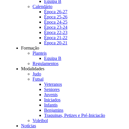
Equipa B
Calendário
Época 26-27
Época 25-26
Época 24-25
Época 23-24
Época 22-23
Época 21-22
Época 20-21
Formação
Planteis
Equipa B
Regulamentos
Modalidades
Judo
Futsal
Veteranos
Seniores
Juvenis
Iniciados
Infantis
Benjamins
Traquinas, Petizes e Pré-Iniciação
Voleibol
Notícias