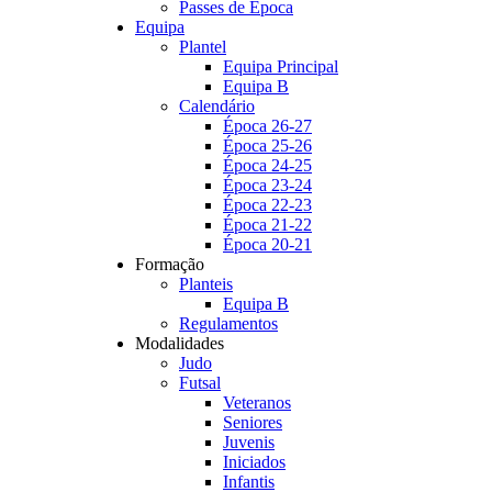
Passes de Época
Equipa
Plantel
Equipa Principal
Equipa B
Calendário
Época 26-27
Época 25-26
Época 24-25
Época 23-24
Época 22-23
Época 21-22
Época 20-21
Formação
Planteis
Equipa B
Regulamentos
Modalidades
Judo
Futsal
Veteranos
Seniores
Juvenis
Iniciados
Infantis