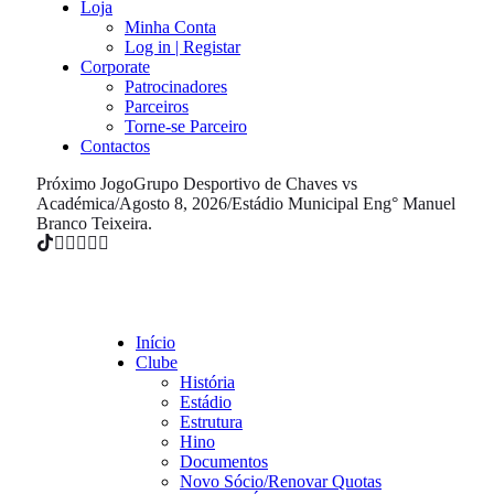
Loja
Minha Conta
Log in | Registar
Corporate
Patrocinadores
Parceiros
Torne-se Parceiro
Contactos
Próximo Jogo
Grupo Desportivo de Chaves vs
Académica
/
Agosto 8, 2026
/
Estádio Municipal Eng° Manuel
Branco Teixeira.
Início
Clube
História
Estádio
Estrutura
Hino
Documentos
Novo Sócio/Renovar Quotas