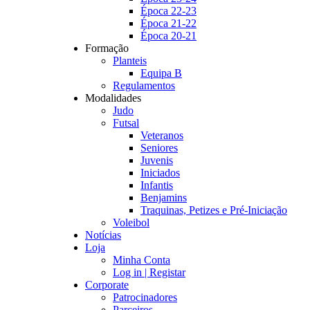
Época 22-23
Época 21-22
Época 20-21
Formação
Planteis
Equipa B
Regulamentos
Modalidades
Judo
Futsal
Veteranos
Seniores
Juvenis
Iniciados
Infantis
Benjamins
Traquinas, Petizes e Pré-Iniciação
Voleibol
Notícias
Loja
Minha Conta
Log in | Registar
Corporate
Patrocinadores
Parceiros