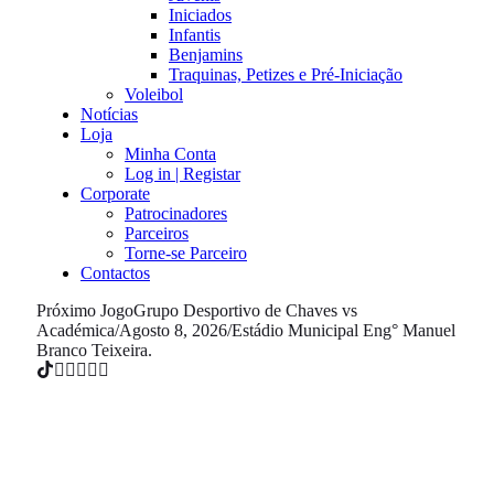
Iniciados
Infantis
Benjamins
Traquinas, Petizes e Pré-Iniciação
Voleibol
Notícias
Loja
Minha Conta
Log in | Registar
Corporate
Patrocinadores
Parceiros
Torne-se Parceiro
Contactos
Próximo Jogo
Grupo Desportivo de Chaves vs
Académica
/
Agosto 8, 2026
/
Estádio Municipal Eng° Manuel
Branco Teixeira.