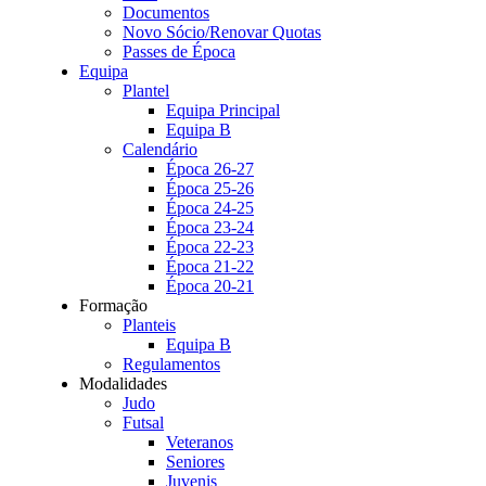
Documentos
Novo Sócio/Renovar Quotas
Passes de Época
Equipa
Plantel
Equipa Principal
Equipa B
Calendário
Época 26-27
Época 25-26
Época 24-25
Época 23-24
Época 22-23
Época 21-22
Época 20-21
Formação
Planteis
Equipa B
Regulamentos
Modalidades
Judo
Futsal
Veteranos
Seniores
Juvenis