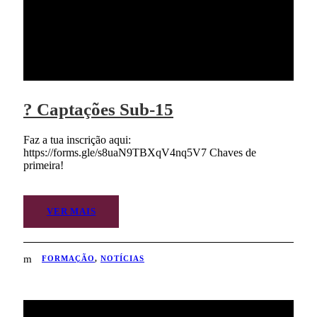
? Captações Sub-15
Faz a tua inscrição aqui:
https://forms.gle/s8uaN9TBXqV4nq5V7 Chaves de
primeira!
VER MAIS
FORMAÇÃO
,
NOTÍCIAS