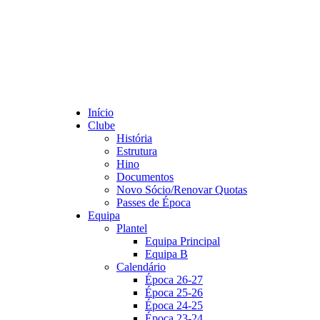
Início
Clube
História
Estrutura
Hino
Documentos
Novo Sócio/Renovar Quotas
Passes de Época
Equipa
Plantel
Equipa Principal
Equipa B
Calendário
Época 26-27
Época 25-26
Época 24-25
Época 23-24