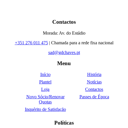
Contactos
Morada: Av. do Estádio
+351 276 011 475
| Chamada para a rede fixa nacional
sad@gdchaves.pt
Menu
Início
História
Plantel
Notícias
Loja
Contactos
Novo Sócio/Renovar
Passes de Época
Quotas
Inquérito de Satisfação
Políticas