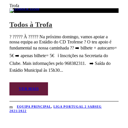
Trofa
Todos à Trofa
? ????? À ????? Na próximo domingo, vamos apoiar a
nossa equipa ao Estádio do CD Trofense ? O teu apoio é
fundamental na nossa caminhada ?? ➡️ bilhete + autocarro=
5€ ➡️ apenas bilhete= 5€ ℹ️ Inscrições na Secretaria do
Clube. Mais informações pelo 968382311. ➡️ Saída do
Estádio Municipal às 15h30...
VER MAIS
EQUIPA PRINCIPAL
,
LIGA PORTUGAL 2 SABSEG
2021/2022