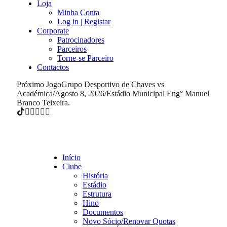
Loja
Minha Conta
Log in | Registar
Corporate
Patrocinadores
Parceiros
Torne-se Parceiro
Contactos
Próximo Jogo
Grupo Desportivo de Chaves vs
Académica
/
Agosto 8, 2026
/
Estádio Municipal Eng° Manuel
Branco Teixeira.
Início
Clube
História
Estádio
Estrutura
Hino
Documentos
Novo Sócio/Renovar Quotas