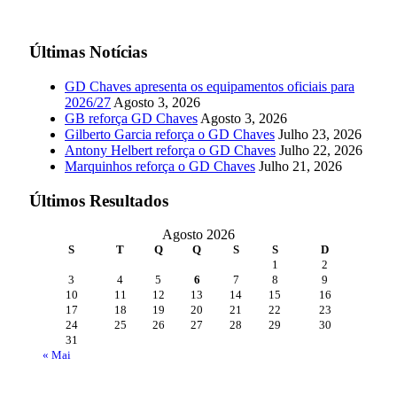
Últimas Notícias
GD Chaves apresenta os equipamentos oficiais para
2026/27
Agosto 3, 2026
GB reforça GD Chaves
Agosto 3, 2026
Gilberto Garcia reforça o GD Chaves
Julho 23, 2026
Antony Helbert reforça o GD Chaves
Julho 22, 2026
Marquinhos reforça o GD Chaves
Julho 21, 2026
Últimos Resultados
Agosto 2026
S
T
Q
Q
S
S
D
1
2
3
4
5
6
7
8
9
10
11
12
13
14
15
16
17
18
19
20
21
22
23
24
25
26
27
28
29
30
31
« Mai