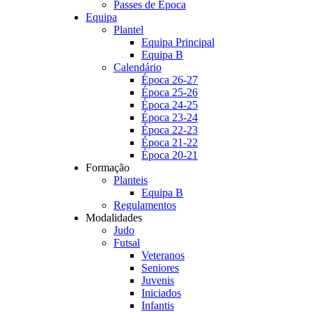
Passes de Época
Equipa
Plantel
Equipa Principal
Equipa B
Calendário
Época 26-27
Época 25-26
Época 24-25
Época 23-24
Época 22-23
Época 21-22
Época 20-21
Formação
Planteis
Equipa B
Regulamentos
Modalidades
Judo
Futsal
Veteranos
Seniores
Juvenis
Iniciados
Infantis