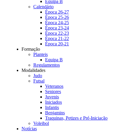
Equipa B
Calendário
Época 26-27
Época 25-26
Época 24-25
Época 23-24
Época 22-23
Época 21-22
Época 20-21
Formação
Planteis
Equipa B
Regulamentos
Modalidades
Judo
Futsal
Veteranos
Seniores
Juvenis
Iniciados
Infantis
Benjamins
Traquinas, Petizes e Pré-Iniciação
Voleibol
Notícias