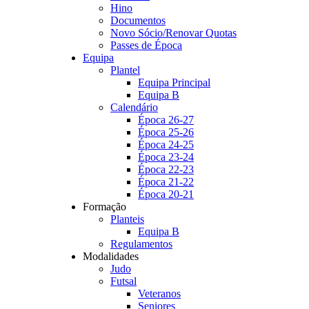
Hino
Documentos
Novo Sócio/Renovar Quotas
Passes de Época
Equipa
Plantel
Equipa Principal
Equipa B
Calendário
Época 26-27
Época 25-26
Época 24-25
Época 23-24
Época 22-23
Época 21-22
Época 20-21
Formação
Planteis
Equipa B
Regulamentos
Modalidades
Judo
Futsal
Veteranos
Seniores