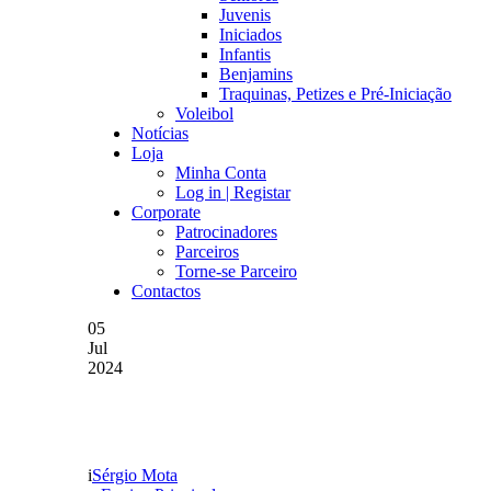
Juvenis
Iniciados
Infantis
Benjamins
Traquinas, Petizes e Pré-Iniciação
Voleibol
Notícias
Loja
Minha Conta
Log in | Registar
Corporate
Patrocinadores
Parceiros
Torne-se Parceiro
Contactos
05
Jul
2024
TIBA REGRESSA AO D
Sérgio Mota