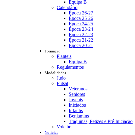
Equipa B
Calendário
Época 26-27
Época 25-26
Época 24-25
Época 23-24
Época 22-23
Época 21-22
Época 20-21
Formação
Planteis
Equipa B
Regulamentos
Modalidades
Judo
Futsal
Veteranos
Seniores
Juvenis
Iniciados
Infantis
Benjamins
Traquinas, Petizes e Pré-Iniciação
Voleibol
Notícias