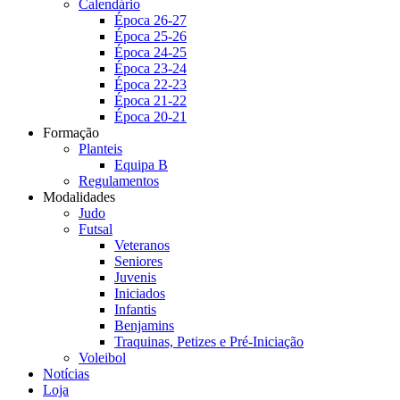
Calendário
Época 26-27
Época 25-26
Época 24-25
Época 23-24
Época 22-23
Época 21-22
Época 20-21
Formação
Planteis
Equipa B
Regulamentos
Modalidades
Judo
Futsal
Veteranos
Seniores
Juvenis
Iniciados
Infantis
Benjamins
Traquinas, Petizes e Pré-Iniciação
Voleibol
Notícias
Loja