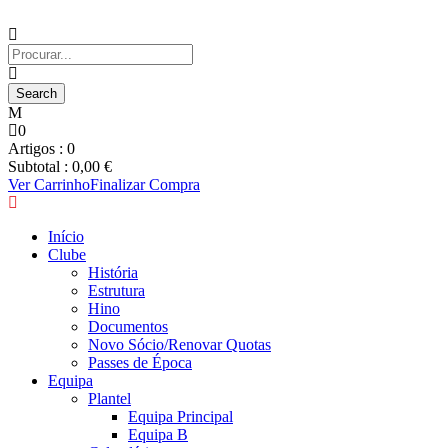
0
Artigos :
0
Subtotal :
0,00
€
Ver Carrinho
Finalizar Compra
Início
Clube
História
Estrutura
Hino
Documentos
Novo Sócio/Renovar Quotas
Passes de Época
Equipa
Plantel
Equipa Principal
Equipa B