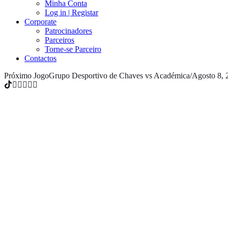
Minha Conta
Log in | Registar
Corporate
Patrocinadores
Parceiros
Torne-se Parceiro
Contactos
Próximo Jogo
Grupo Desportivo de Chaves vs Académica
/
Agosto 8, 