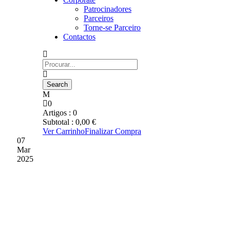
Patrocinadores
Parceiros
Torne-se Parceiro
Contactos
0
Artigos :
0
Subtotal :
0,00
€
Ver Carrinho
Finalizar Compra
07
Mar
2025
TREINADOR REFERIU
QUE GD CHAVES FOI
JUSTO VENCEDOR