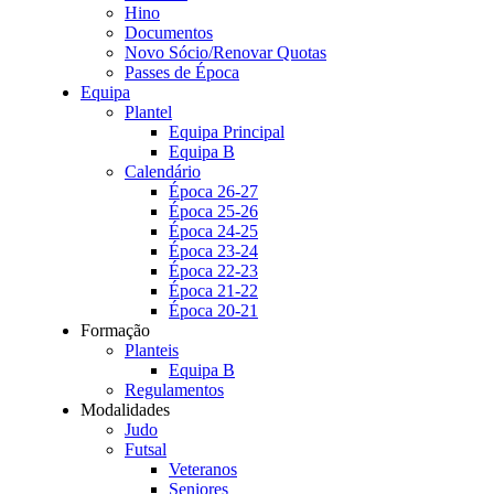
Hino
Documentos
Novo Sócio/Renovar Quotas
Passes de Época
Equipa
Plantel
Equipa Principal
Equipa B
Calendário
Época 26-27
Época 25-26
Época 24-25
Época 23-24
Época 22-23
Época 21-22
Época 20-21
Formação
Planteis
Equipa B
Regulamentos
Modalidades
Judo
Futsal
Veteranos
Seniores