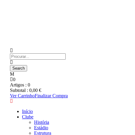
0
Artigos :
0
Subtotal :
0,00
€
Ver Carrinho
Finalizar Compra
Início
Clube
História
Estádio
Estrutura