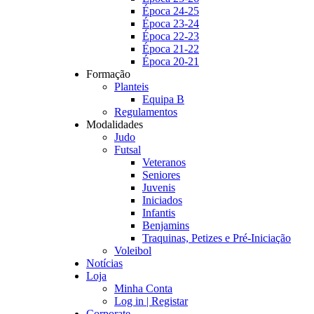
Época 24-25
Época 23-24
Época 22-23
Época 21-22
Época 20-21
Formação
Planteis
Equipa B
Regulamentos
Modalidades
Judo
Futsal
Veteranos
Seniores
Juvenis
Iniciados
Infantis
Benjamins
Traquinas, Petizes e Pré-Iniciação
Voleibol
Notícias
Loja
Minha Conta
Log in | Registar
Corporate