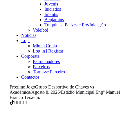
Juvenis
Iniciados
Infantis
Benjamins
Traquinas, Petizes e Pré-Iniciação
Voleibol
Notícias
Loja
Minha Conta
Log in | Registar
Corporate
Patrocinadores
Parceiros
Torne-se Parceiro
Contactos
Próximo Jogo
Grupo Desportivo de Chaves vs
Académica
/
Agosto 8, 2026
/
Estádio Municipal Eng° Manuel
Branco Teixeira.