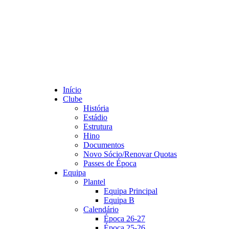
Início
Clube
História
Estádio
Estrutura
Hino
Documentos
Novo Sócio/Renovar Quotas
Passes de Época
Equipa
Plantel
Equipa Principal
Equipa B
Calendário
Época 26-27
Época 25-26