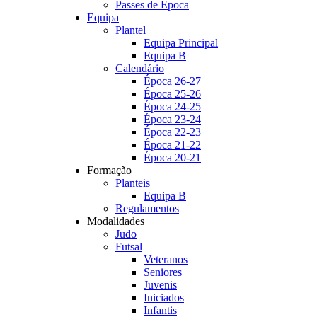
Passes de Época
Equipa
Plantel
Equipa Principal
Equipa B
Calendário
Época 26-27
Época 25-26
Época 24-25
Época 23-24
Época 22-23
Época 21-22
Época 20-21
Formação
Planteis
Equipa B
Regulamentos
Modalidades
Judo
Futsal
Veteranos
Seniores
Juvenis
Iniciados
Infantis