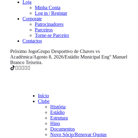
Loja
Minha Conta
Log in | Registar
Corporate
Patrocinadores
Parceiros
Torne-se Parceiro
Contactos
Próximo Jogo
Grupo Desportivo de Chaves vs
Académica
/
Agosto 8, 2026
/
Estádio Municipal Eng° Manuel
Branco Teixeira.
Início
Clube
História
Estádio
Estrutura
Hino
Documentos
Novo Sócio/Renovar Quotas