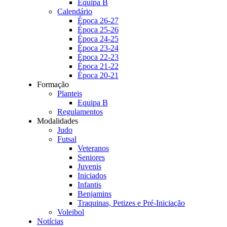
Equipa B
Calendário
Época 26-27
Época 25-26
Época 24-25
Época 23-24
Época 22-23
Época 21-22
Época 20-21
Formação
Planteis
Equipa B
Regulamentos
Modalidades
Judo
Futsal
Veteranos
Seniores
Juvenis
Iniciados
Infantis
Benjamins
Traquinas, Petizes e Pré-Iniciação
Voleibol
Notícias