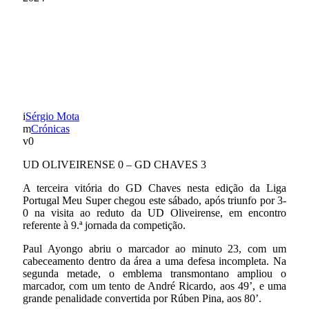
TRIUNFO CATEGÓRICO
NO REDUTO DA
OLIVEIRENSE (0-3)
Sérgio Mota
Crónicas
0
UD OLIVEIRENSE 0 – GD CHAVES 3
A terceira vitória do GD Chaves nesta edição da Liga
Portugal Meu Super chegou este sábado, após triunfo por 3-
0 na visita ao reduto da UD Oliveirense, em encontro
referente à 9.ª jornada da competição.
Paul Ayongo abriu o marcador ao minuto 23, com um
cabeceamento dentro da área a uma defesa incompleta. Na
segunda metade, o emblema transmontano ampliou o
marcador, com um tento de André Ricardo, aos 49’, e uma
grande penalidade convertida por Rúben Pina, aos 80’.