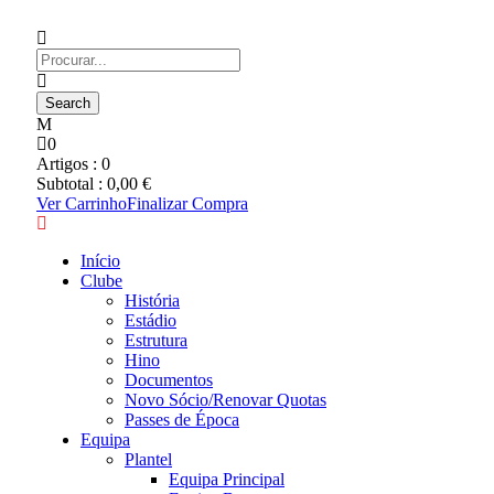
0
Artigos :
0
Subtotal :
0,00
€
Ver Carrinho
Finalizar Compra
Início
Clube
História
Estádio
Estrutura
Hino
Documentos
Novo Sócio/Renovar Quotas
Passes de Época
Equipa
Plantel
Equipa Principal