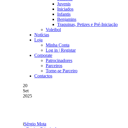
Juvenis
Iniciados
Infantis
Benjamins
Traquinas, Petizes e Pré-Iniciação
Voleibol
Notícias
Loja
Minha Conta
Log in | Registar
Corporate
Patrocinadores
Parceiros
Torne-se Parceiro
Contactos
20
Set
2025
11 INICIAL PARA A PA
Sérgio Mota