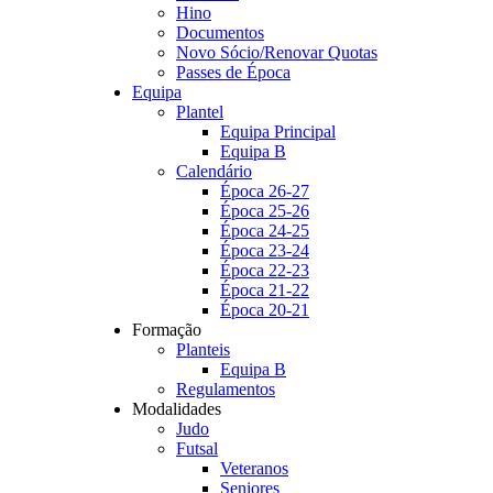
Hino
Documentos
Novo Sócio/Renovar Quotas
Passes de Época
Equipa
Plantel
Equipa Principal
Equipa B
Calendário
Época 26-27
Época 25-26
Época 24-25
Época 23-24
Época 22-23
Época 21-22
Época 20-21
Formação
Planteis
Equipa B
Regulamentos
Modalidades
Judo
Futsal
Veteranos
Seniores