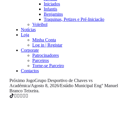
Iniciados
Infantis
Benjamins
Traquinas, Petizes e Pré-Iniciação
Voleibol
Notícias
Loja
Minha Conta
Log in | Registar
Corporate
Patrocinadores
Parceiros
Torne-se Parceiro
Contactos
Próximo Jogo
Grupo Desportivo de Chaves vs
Académica
/
Agosto 8, 2026
/
Estádio Municipal Eng° Manuel
Branco Teixeira.