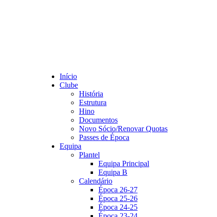
Início
Clube
História
Estrutura
Hino
Documentos
Novo Sócio/Renovar Quotas
Passes de Época
Equipa
Plantel
Equipa Principal
Equipa B
Calendário
Época 26-27
Época 25-26
Época 24-25
Época 23-24