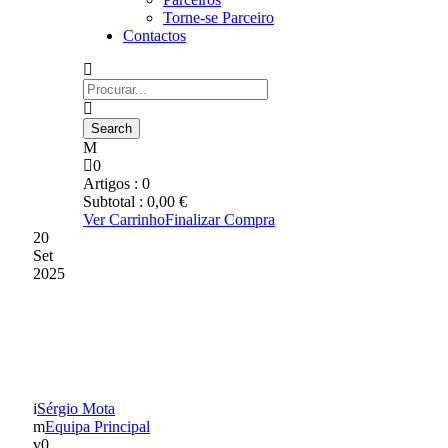
Torne-se Parceiro
Contactos
0
Artigos :
0
Subtotal :
0,00
€
Ver Carrinho
Finalizar Compra
20
Set
2025
HOJE É DIA DE TAÇA DE
PORTUGAL
Sérgio Mota
Equipa Principal
0