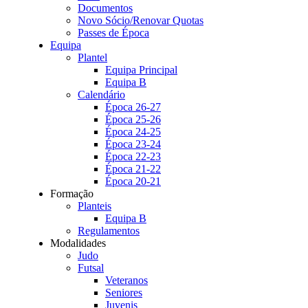
Documentos
Novo Sócio/Renovar Quotas
Passes de Época
Equipa
Plantel
Equipa Principal
Equipa B
Calendário
Época 26-27
Época 25-26
Época 24-25
Época 23-24
Época 22-23
Época 21-22
Época 20-21
Formação
Planteis
Equipa B
Regulamentos
Modalidades
Judo
Futsal
Veteranos
Seniores
Juvenis