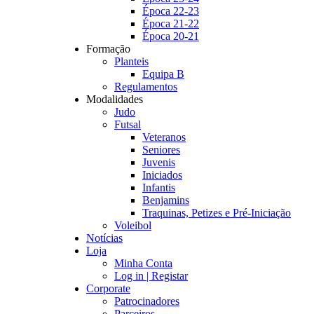
Época 22-23
Época 21-22
Época 20-21
Formação
Planteis
Equipa B
Regulamentos
Modalidades
Judo
Futsal
Veteranos
Seniores
Juvenis
Iniciados
Infantis
Benjamins
Traquinas, Petizes e Pré-Iniciação
Voleibol
Notícias
Loja
Minha Conta
Log in | Registar
Corporate
Patrocinadores
Parceiros