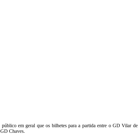
VILAR DE PERDIZES – FC PO
úblico em geral que os bilhetes para a partida entre o GD Vilar de 
do GD Chaves.