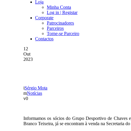
Loja
Minha Conta
Log in | Registar
Corporate
Patrocinadores
Parceiros
Torne-se Parceiro
Contactos
12
Out
2023
BILHETES PARA O GD 
Sérgio Mota
Notícias
0
Informamos os sócios do Grupo Desportivo de Chaves e p
Branco Teixeira, já se encontram à venda na Secretaria 