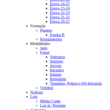
Época 24-25
Época 23-24
Época 22-23
Época 21-22
Época 20-21
Formação
Planteis
Equipa B
Regulamentos
Modalidades
Judo
Futsal
Veteranos
Seniores
Juvenis
Iniciados
Infantis
Benjamins
Traquinas, Petizes e Pré-Iniciação
Voleibol
Notícias
Loja
Minha Conta
Log in | Registar
Corporate