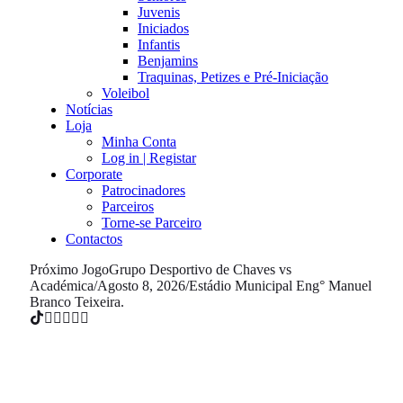
Juvenis
Iniciados
Infantis
Benjamins
Traquinas, Petizes e Pré-Iniciação
Voleibol
Notícias
Loja
Minha Conta
Log in | Registar
Corporate
Patrocinadores
Parceiros
Torne-se Parceiro
Contactos
Próximo Jogo
Grupo Desportivo de Chaves vs
Académica
/
Agosto 8, 2026
/
Estádio Municipal Eng° Manuel
Branco Teixeira.