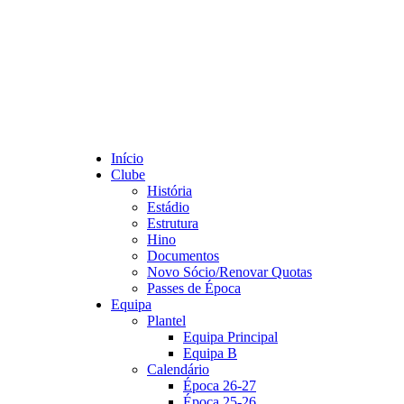
Início
Clube
História
Estádio
Estrutura
Hino
Documentos
Novo Sócio/Renovar Quotas
Passes de Época
Equipa
Plantel
Equipa Principal
Equipa B
Calendário
Época 26-27
Época 25-26