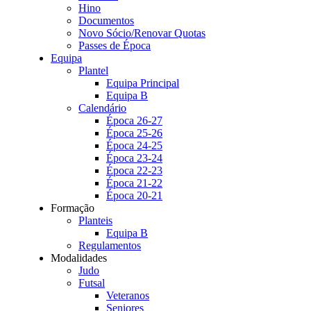
Hino
Documentos
Novo Sócio/Renovar Quotas
Passes de Época
Equipa
Plantel
Equipa Principal
Equipa B
Calendário
Época 26-27
Época 25-26
Época 24-25
Época 23-24
Época 22-23
Época 21-22
Época 20-21
Formação
Planteis
Equipa B
Regulamentos
Modalidades
Judo
Futsal
Veteranos
Seniores