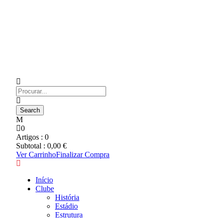
0
Artigos :
0
Subtotal :
0,00
€
Ver Carrinho
Finalizar Compra
Início
Clube
História
Estádio
Estrutura