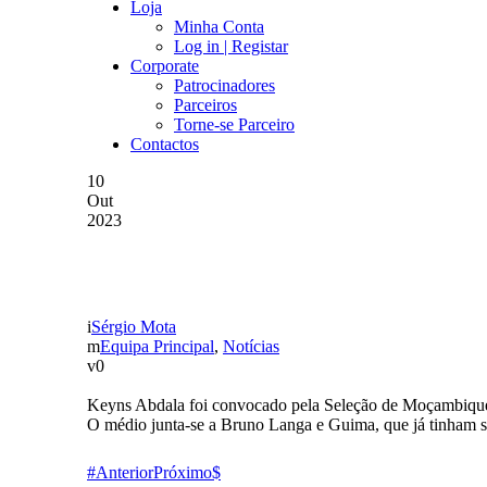
Loja
Minha Conta
Log in | Registar
Corporate
Patrocinadores
Parceiros
Torne-se Parceiro
Contactos
10
Out
2023
KEYNS CONVOCADO P
Sérgio Mota
Equipa Principal
,
Notícias
0
Keyns Abdala foi convocado pela Seleção de Moçambique p
O médio junta-se a Bruno Langa e Guima, que já tinham s
Anterior
Próximo