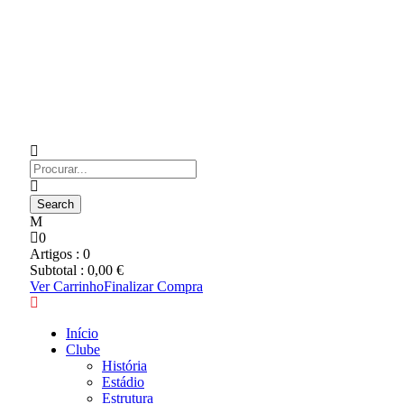
0
Artigos :
0
Subtotal :
0,00
€
Ver Carrinho
Finalizar Compra
Início
Clube
História
Estádio
Estrutura