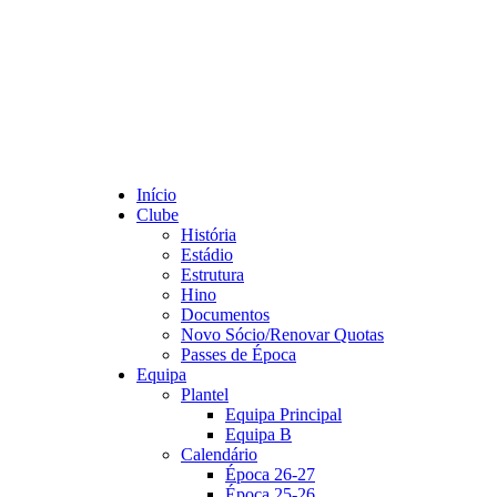
Início
Clube
História
Estádio
Estrutura
Hino
Documentos
Novo Sócio/Renovar Quotas
Passes de Época
Equipa
Plantel
Equipa Principal
Equipa B
Calendário
Época 26-27
Época 25-26