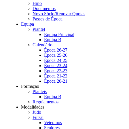
Hino
Documentos
Novo Sócio/Renovar Quotas
Passes de Época
Equipa
Plantel
Equipa Principal
Equipa B
Calendário
Época 26-27
Época 25-26
Época 24-25
Época 23-24
Época 22-23
Época 21-22
Época 20-21
Formação
Planteis
Equipa B
Regulamentos
Modalidades
Judo
Futsal
Veteranos
Seniores