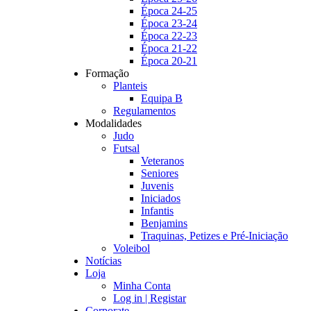
Época 24-25
Época 23-24
Época 22-23
Época 21-22
Época 20-21
Formação
Planteis
Equipa B
Regulamentos
Modalidades
Judo
Futsal
Veteranos
Seniores
Juvenis
Iniciados
Infantis
Benjamins
Traquinas, Petizes e Pré-Iniciação
Voleibol
Notícias
Loja
Minha Conta
Log in | Registar
Corporate