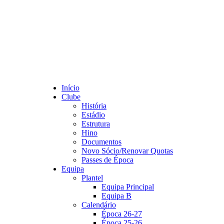
Início
Clube
História
Estádio
Estrutura
Hino
Documentos
Novo Sócio/Renovar Quotas
Passes de Época
Equipa
Plantel
Equipa Principal
Equipa B
Calendário
Época 26-27
Época 25-26