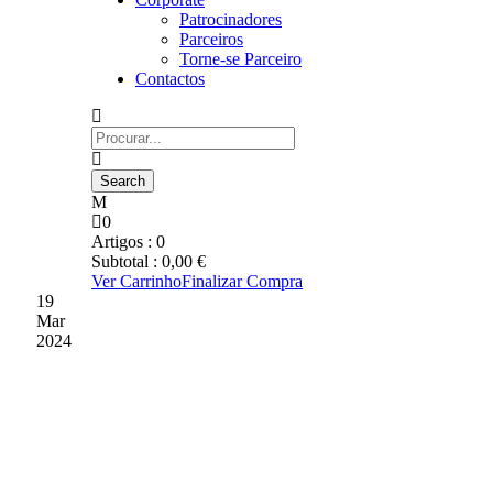
Patrocinadores
Parceiros
Torne-se Parceiro
Contactos
0
Artigos :
0
Subtotal :
0,00
€
Ver Carrinho
Finalizar Compra
19
Mar
2024
JUDO DO GD CHAVES
PARTICIPOU EM PROVA
NA PÓVOA DE VARZIM