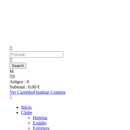
0
Artigos :
0
Subtotal :
0,00
€
Ver Carrinho
Finalizar Compra
Início
Clube
História
Estádio
Estrutura