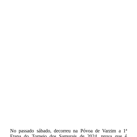
No passado sábado, decorreu na Póvoa de Varzim a 1ª
Etapa do Torneio dos Samurais de 2024, prova que é