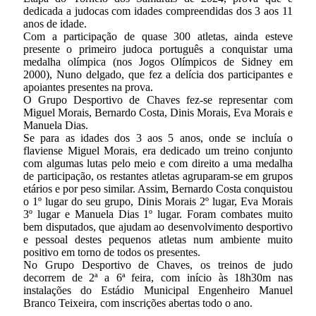
dedicada a judocas com idades compreendidas dos 3 aos 11
anos de idade.
Com a participação de quase 300 atletas, ainda esteve
presente o primeiro judoca português a conquistar uma
medalha olímpica (nos Jogos Olímpicos de Sidney em
2000), Nuno delgado, que fez a delícia dos participantes e
apoiantes presentes na prova.
O Grupo Desportivo de Chaves fez-se representar com
Miguel Morais, Bernardo Costa, Dinis Morais, Eva Morais e
Manuela Dias.
Se para as idades dos 3 aos 5 anos, onde se incluía o
flaviense Miguel Morais, era dedicado um treino conjunto
com algumas lutas pelo meio e com direito a uma medalha
de participação, os restantes atletas agruparam-se em grupos
etários e por peso similar. Assim, Bernardo Costa conquistou
o 1º lugar do seu grupo, Dinis Morais 2º lugar, Eva Morais
3º lugar e Manuela Dias 1º lugar. Foram combates muito
bem disputados, que ajudam ao desenvolvimento desportivo
e pessoal destes pequenos atletas num ambiente muito
positivo em torno de todos os presentes.
No Grupo Desportivo de Chaves, os treinos de judo
decorrem de 2ª a 6ª feira, com início às 18h30m nas
instalações do Estádio Municipal Engenheiro Manuel
Branco Teixeira, com inscrições abertas todo o ano.