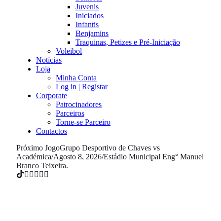
Juvenis
Iniciados
Infantis
Benjamins
Traquinas, Petizes e Pré-Iniciação
Voleibol
Notícias
Loja
Minha Conta
Log in | Registar
Corporate
Patrocinadores
Parceiros
Torne-se Parceiro
Contactos
Próximo Jogo
Grupo Desportivo de Chaves vs
Académica
/
Agosto 8, 2026
/
Estádio Municipal Eng° Manuel
Branco Teixeira.