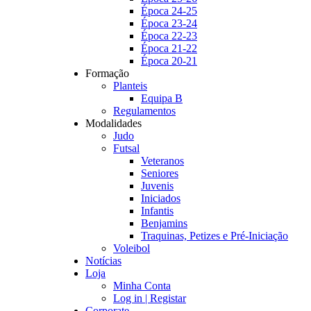
Época 24-25
Época 23-24
Época 22-23
Época 21-22
Época 20-21
Formação
Planteis
Equipa B
Regulamentos
Modalidades
Judo
Futsal
Veteranos
Seniores
Juvenis
Iniciados
Infantis
Benjamins
Traquinas, Petizes e Pré-Iniciação
Voleibol
Notícias
Loja
Minha Conta
Log in | Registar
Corporate