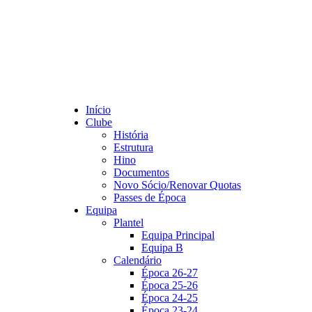
Início
Clube
História
Estrutura
Hino
Documentos
Novo Sócio/Renovar Quotas
Passes de Época
Equipa
Plantel
Equipa Principal
Equipa B
Calendário
Época 26-27
Época 25-26
Época 24-25
Época 23-24