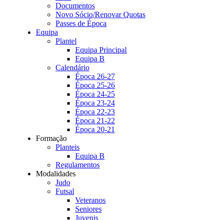
Documentos
Novo Sócio/Renovar Quotas
Passes de Época
Equipa
Plantel
Equipa Principal
Equipa B
Calendário
Época 26-27
Época 25-26
Época 24-25
Época 23-24
Época 22-23
Época 21-22
Época 20-21
Formação
Planteis
Equipa B
Regulamentos
Modalidades
Judo
Futsal
Veteranos
Seniores
Juvenis