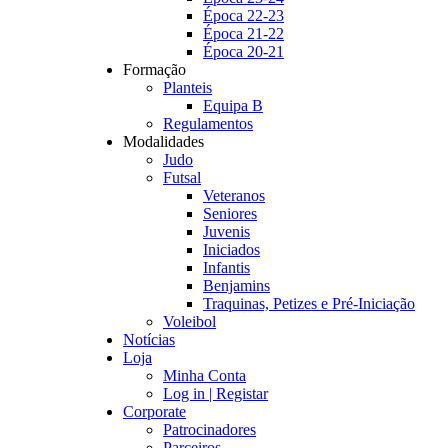
Época 22-23
Época 21-22
Época 20-21
Formação
Planteis
Equipa B
Regulamentos
Modalidades
Judo
Futsal
Veteranos
Seniores
Juvenis
Iniciados
Infantis
Benjamins
Traquinas, Petizes e Pré-Iniciação
Voleibol
Notícias
Loja
Minha Conta
Log in | Registar
Corporate
Patrocinadores
Parceiros