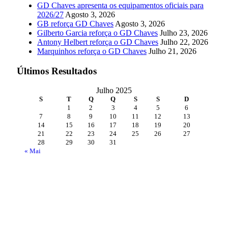
GD Chaves apresenta os equipamentos oficiais para
2026/27
Agosto 3, 2026
GB reforça GD Chaves
Agosto 3, 2026
Gilberto Garcia reforça o GD Chaves
Julho 23, 2026
Antony Helbert reforça o GD Chaves
Julho 22, 2026
Marquinhos reforça o GD Chaves
Julho 21, 2026
Últimos Resultados
Julho 2025
S
T
Q
Q
S
S
D
1
2
3
4
5
6
7
8
9
10
11
12
13
14
15
16
17
18
19
20
21
22
23
24
25
26
27
28
29
30
31
« Mai