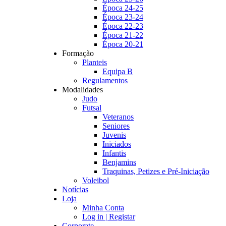
Época 24-25
Época 23-24
Época 22-23
Época 21-22
Época 20-21
Formação
Planteis
Equipa B
Regulamentos
Modalidades
Judo
Futsal
Veteranos
Seniores
Juvenis
Iniciados
Infantis
Benjamins
Traquinas, Petizes e Pré-Iniciação
Voleibol
Notícias
Loja
Minha Conta
Log in | Registar
Corporate