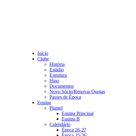
Início
Clube
História
Estádio
Estrutura
Hino
Documentos
Novo Sócio/Renovar Quotas
Passes de Época
Equipa
Plantel
Equipa Principal
Equipa B
Calendário
Época 26-27
Época 25-26