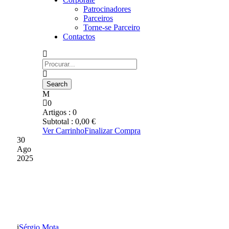
Patrocinadores
Parceiros
Torne-se Parceiro
Contactos
0
Artigos :
0
Subtotal :
0,00
€
Ver Carrinho
Finalizar Compra
30
Ago
2025
GD CHAVES VENCE EM
PENAFIEL (0-2)
Sérgio Mota