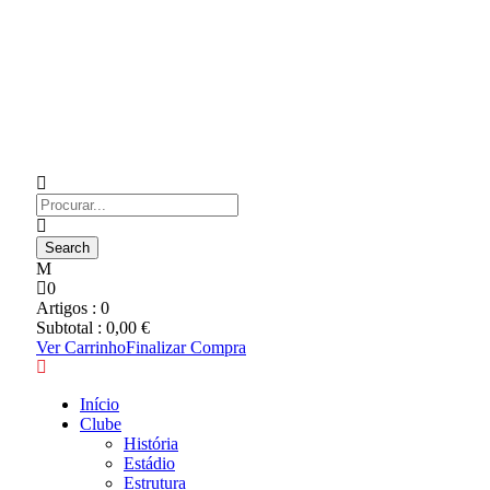
0
Artigos :
0
Subtotal :
0,00
€
Ver Carrinho
Finalizar Compra
Início
Clube
História
Estádio
Estrutura