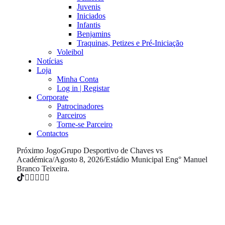
Juvenis
Iniciados
Infantis
Benjamins
Traquinas, Petizes e Pré-Iniciação
Voleibol
Notícias
Loja
Minha Conta
Log in | Registar
Corporate
Patrocinadores
Parceiros
Torne-se Parceiro
Contactos
Próximo Jogo
Grupo Desportivo de Chaves vs
Académica
/
Agosto 8, 2026
/
Estádio Municipal Eng° Manuel
Branco Teixeira.