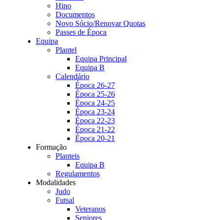
Hino
Documentos
Novo Sócio/Renovar Quotas
Passes de Época
Equipa
Plantel
Equipa Principal
Equipa B
Calendário
Época 26-27
Época 25-26
Época 24-25
Época 23-24
Época 22-23
Época 21-22
Época 20-21
Formação
Planteis
Equipa B
Regulamentos
Modalidades
Judo
Futsal
Veteranos
Seniores