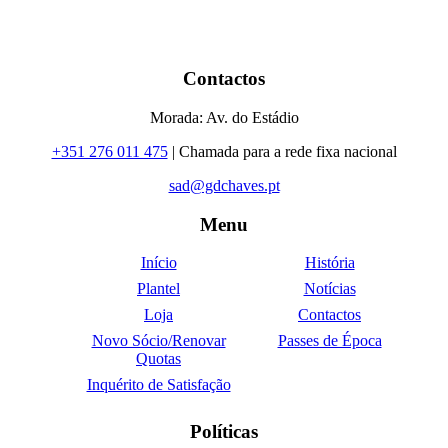
Contactos
Morada: Av. do Estádio
+351 276 011 475
| Chamada para a rede fixa nacional
sad@gdchaves.pt
Menu
Início
História
Plantel
Notícias
Loja
Contactos
Novo Sócio/Renovar
Passes de Época
Quotas
Inquérito de Satisfação
Políticas