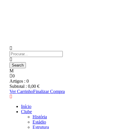
0
Artigos :
0
Subtotal :
0,00
€
Ver Carrinho
Finalizar Compra
Início
Clube
História
Estádio
Estrutura