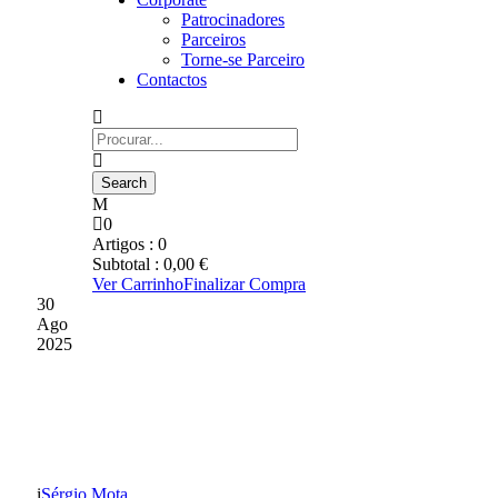
Patrocinadores
Parceiros
Torne-se Parceiro
Contactos
0
Artigos :
0
Subtotal :
0,00
€
Ver Carrinho
Finalizar Compra
30
Ago
2025
JÁ TEMOS O 11 PARA A
PARTIDA DE HOJE
Sérgio Mota