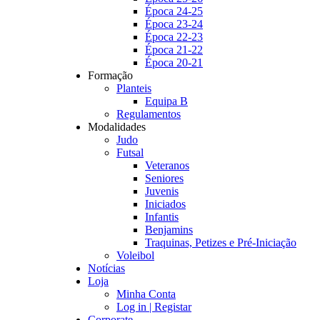
Época 24-25
Época 23-24
Época 22-23
Época 21-22
Época 20-21
Formação
Planteis
Equipa B
Regulamentos
Modalidades
Judo
Futsal
Veteranos
Seniores
Juvenis
Iniciados
Infantis
Benjamins
Traquinas, Petizes e Pré-Iniciação
Voleibol
Notícias
Loja
Minha Conta
Log in | Registar
Corporate