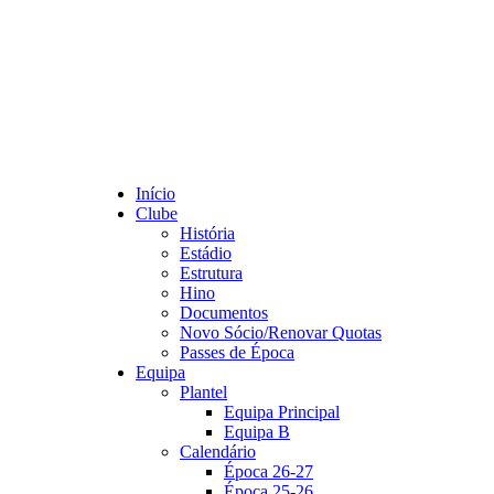
Início
Clube
História
Estádio
Estrutura
Hino
Documentos
Novo Sócio/Renovar Quotas
Passes de Época
Equipa
Plantel
Equipa Principal
Equipa B
Calendário
Época 26-27
Época 25-26