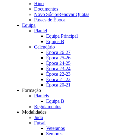
Hino
Documentos
Novo Sócio/Renovar Quotas
Passes de Época
Equipa
Plantel
Equipa Principal
Equipa B
Calendário
Época 26-27
Época 25-26
Época 24-25
Época 23-24
Época 22-23
Época 21-22
Época 20-21
Formação
Planteis
Equipa B
Regulamentos
Modalidades
Judo
Futsal
Veteranos
Seniores