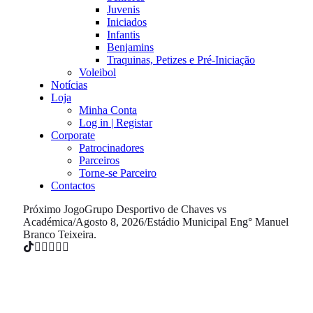
Juvenis
Iniciados
Infantis
Benjamins
Traquinas, Petizes e Pré-Iniciação
Voleibol
Notícias
Loja
Minha Conta
Log in | Registar
Corporate
Patrocinadores
Parceiros
Torne-se Parceiro
Contactos
Próximo Jogo
Grupo Desportivo de Chaves vs
Académica
/
Agosto 8, 2026
/
Estádio Municipal Eng° Manuel
Branco Teixeira.