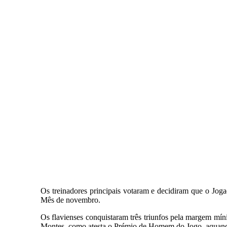
Os treinadores principais votaram e decidiram que o Jo
Mês de novembro.
Os flavienses conquistaram três triunfos pela margem mín
Montes, como atesta o Prémio de Homem do Jogo, aquando 