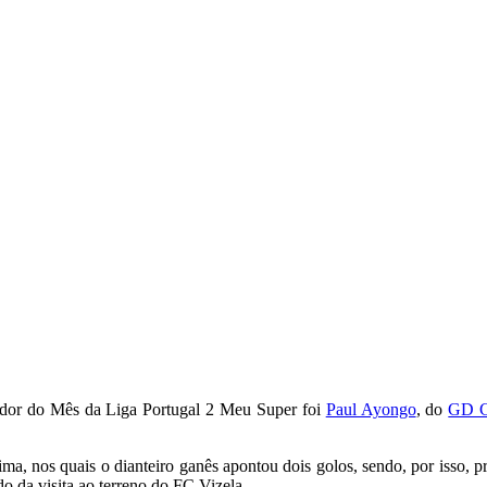
gador do Mês da Liga Portugal 2 Meu Super foi
Paul Ayongo
, do
GD C
ima, nos quais o dianteiro ganês apontou dois golos, sendo, por isso,
da visita ao terreno do FC Vizela.