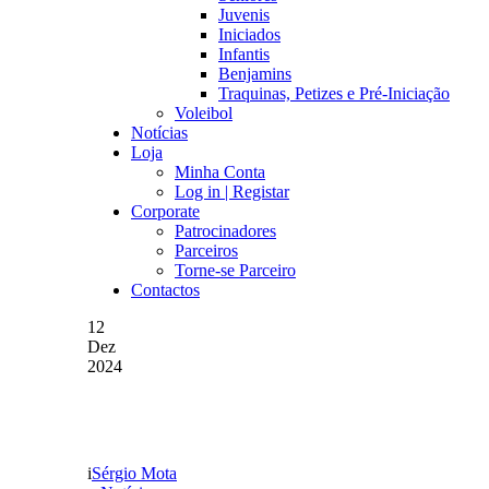
Juvenis
Iniciados
Infantis
Benjamins
Traquinas, Petizes e Pré-Iniciação
Voleibol
Notícias
Loja
Minha Conta
Log in | Registar
Corporate
Patrocinadores
Parceiros
Torne-se Parceiro
Contactos
12
Dez
2024
AYONGO É O MELHOR
Sérgio Mota