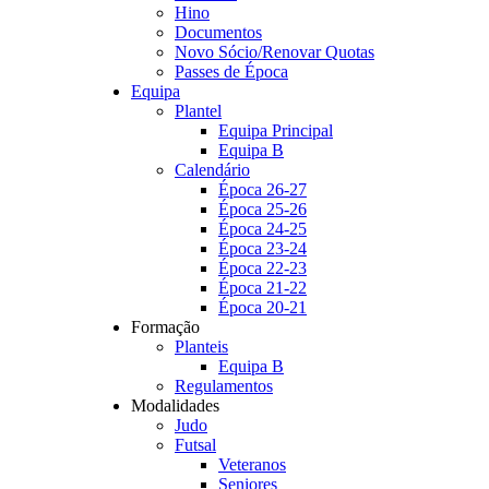
Hino
Documentos
Novo Sócio/Renovar Quotas
Passes de Época
Equipa
Plantel
Equipa Principal
Equipa B
Calendário
Época 26-27
Época 25-26
Época 24-25
Época 23-24
Época 22-23
Época 21-22
Época 20-21
Formação
Planteis
Equipa B
Regulamentos
Modalidades
Judo
Futsal
Veteranos
Seniores