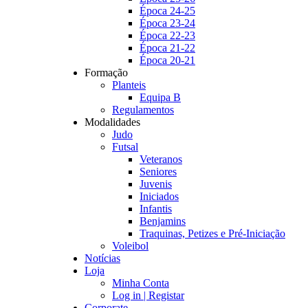
Época 24-25
Época 23-24
Época 22-23
Época 21-22
Época 20-21
Formação
Planteis
Equipa B
Regulamentos
Modalidades
Judo
Futsal
Veteranos
Seniores
Juvenis
Iniciados
Infantis
Benjamins
Traquinas, Petizes e Pré-Iniciação
Voleibol
Notícias
Loja
Minha Conta
Log in | Registar
Corporate