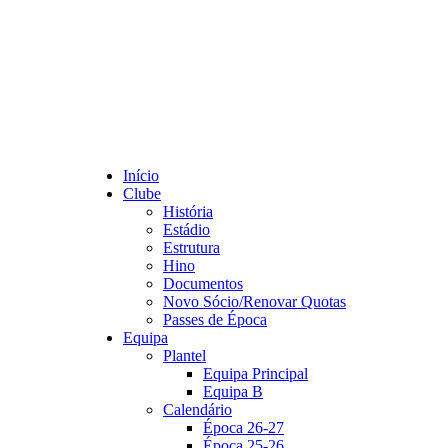
Início
Clube
História
Estádio
Estrutura
Hino
Documentos
Novo Sócio/Renovar Quotas
Passes de Época
Equipa
Plantel
Equipa Principal
Equipa B
Calendário
Época 26-27
Época 25-26