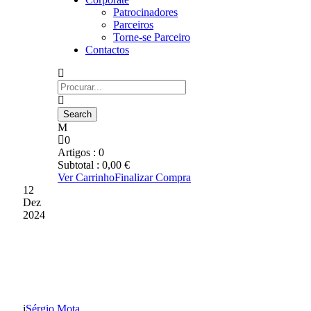
Patrocinadores
Parceiros
Torne-se Parceiro
Contactos
0
Artigos :
0
Subtotal :
0,00
€
Ver Carrinho
Finalizar Compra
12
Dez
2024
MARCO ALVES É O
TREINADOR DO MÊS
Sérgio Mota