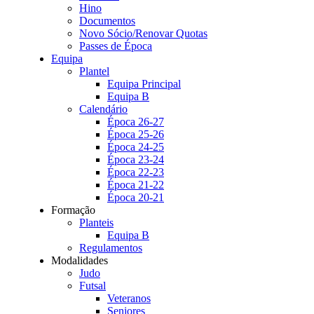
Hino
Documentos
Novo Sócio/Renovar Quotas
Passes de Época
Equipa
Plantel
Equipa Principal
Equipa B
Calendário
Época 26-27
Época 25-26
Época 24-25
Época 23-24
Época 22-23
Época 21-22
Época 20-21
Formação
Planteis
Equipa B
Regulamentos
Modalidades
Judo
Futsal
Veteranos
Seniores