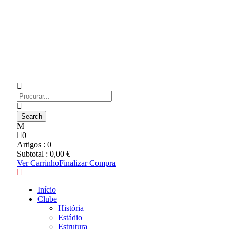
0
Artigos :
0
Subtotal :
0,00
€
Ver Carrinho
Finalizar Compra
Início
Clube
História
Estádio
Estrutura